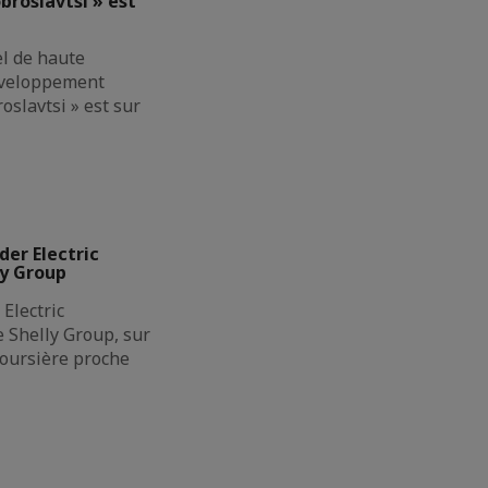
broslavtsi » est
el de haute
éveloppement
oslavtsi » est sur
der Electric
ly Group
Electric
de Shelly Group, sur
boursière proche