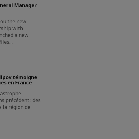
eneral Manager
you the new
rship with
unched a new
files…
lipov témoigne
ies en France
atastrophe
s précédent : des
 la région de