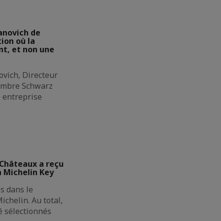
anovich de
ion où la
t, et non une
ovich, Directeur
membre Schwarz
e entreprise
 Châteaux a reçu
n Michelin Key
s dans le
ichelin. Au total,
é sélectionnés