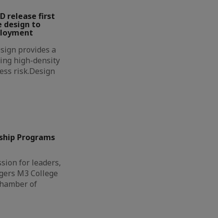
D release first
 design to
ployment
sign provides a
ing high-density
less risk.Design
ship Programs
sion for leaders,
gers M3 College
Chamber of