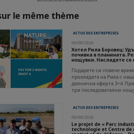
 sur le même thème
ACTUS DES ENTREPRISES
06/08/2026
Хотел Рила Боровец: Уд
почивка в планината. Р
нощувки. Насладете се н
Подарете си повече време
прохладата на Рила с наш
делнична оферта 3=4. Пр
три последователни нощ
ACTUS DES ENTREPRISES
06/08/2026
Le projet de « Parc indust
technologie et Centre d