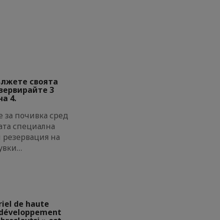
ължете своята
езервирайте 3
а 4.
 за почивка сред
ата специална
и резервация на
увки…
riel de haute
e développement