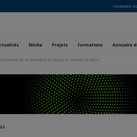
Contactez-n
ctualités
Média
Projets
Formations
Annuaire 
 l'ouverture de sa deuxième boutique ce samedi 25 mars!
SES