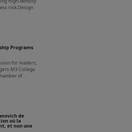
ing high-density
less risk.Design
ship Programs
sion for leaders,
gers M3 College
Chamber of
anovich de
ion où la
t, et non une