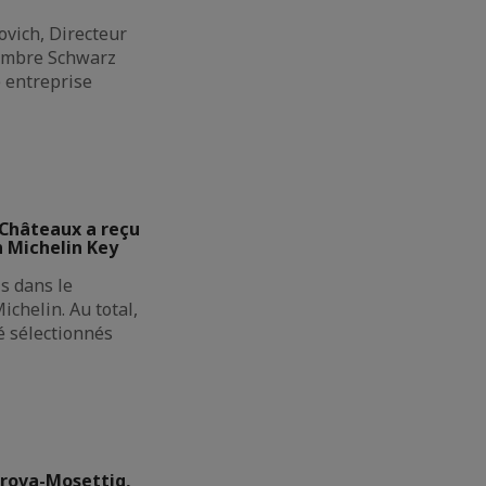
ovich, Directeur
membre Schwarz
e entreprise
 Châteaux a reçu
n Michelin Key
s dans le
ichelin. Au total,
é sélectionnés
orova-Mosettig,