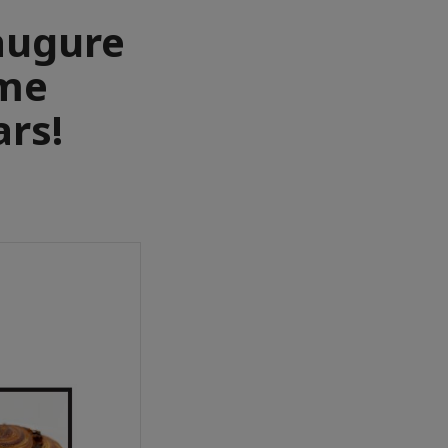
augure
ème
rs!