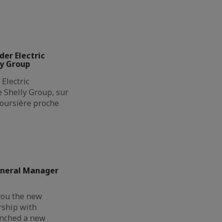
der Electric
ly Group
Electric
de Shelly Group, sur
boursière proche
eneral Manager
you the new
rship with
unched a new