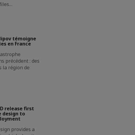
files…
lipov témoigne
ies en France
atastrophe
s précédent : des
 la région de
D release first
 design to
ployment
sign provides a