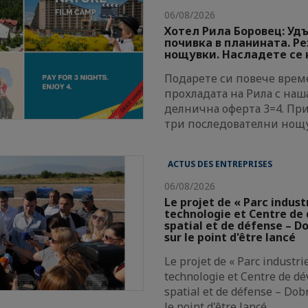
06/08/2026
Хотел Рила Боровец: Уд
почивка в планината. Р
нощувки. Насладете се н
Подарете си повече време
прохладата на Рила с наш
делнична оферта 3=4. Пр
три последователни нощ
ACTUS DES ENTREPRISES
06/08/2026
Le projet de « Parc indust
technologie et Centre d
spatial et de défense – Do
sur le point d'être lancé
Le projet de « Parc industri
technologie et Centre de d
spatial et de défense – Dobr
le point d'être lancé.…