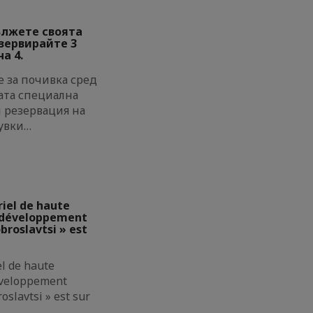
ължете своята
езервирайте 3
а 4.
 за почивка сред
ата специална
и резервация на
увки…
riel de haute
e développement
broslavtsi » est
el de haute
éveloppement
oslavtsi » est sur