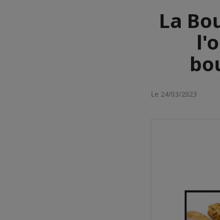
La Bo
l'
bo
Le 24/03/2023