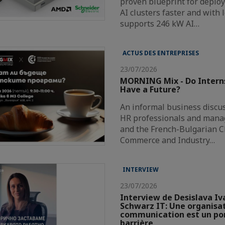
proven blueprint for deploy
AI clusters faster and with 
supports 246 kW AI…
ACTUS DES ENTREPRISES
23/07/2026
MORNING Mix - Do Intern
Have a Future?
An informal business discus
HR professionals and mana
and the French-Bulgarian 
Commerce and Industry…
INTERVIEW
23/07/2026
Interview de Desislava Iv
Schwarz IT: Une organisat
communication est un pon
barrière