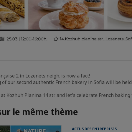
nçaise 2 in Lozenets neigh. is now a fact!
of our second authentic French bakery in Sofia will be hel
s at Kozhuh Planina 14 str. and let's celebrate French baking 
 sur le même thème
ACTUS DES ENTREPRISES