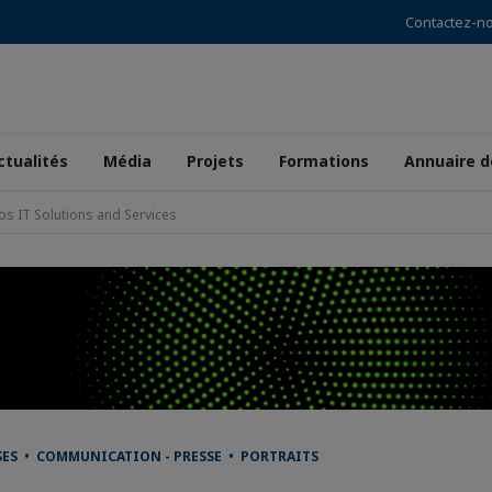
Contactez-n
ctualités
Média
Projets
Formations
Annuaire 
os IT Solutions and Services
SES • COMMUNICATION - PRESSE • PORTRAITS