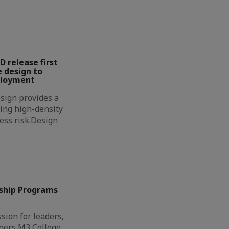
D release first
 design to
ployment
sign provides a
ing high-density
less risk.Design
ship Programs
sion for leaders,
gers M3 College