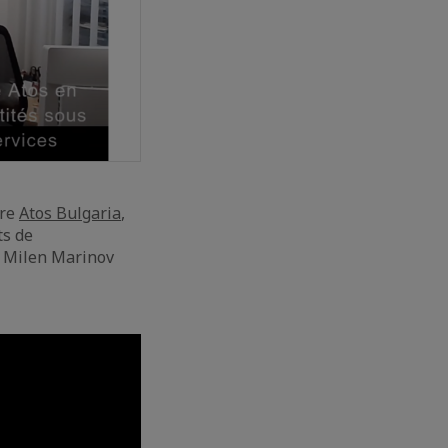
bre
Atos Bulgaria
,
ts de
. Milen Marinov