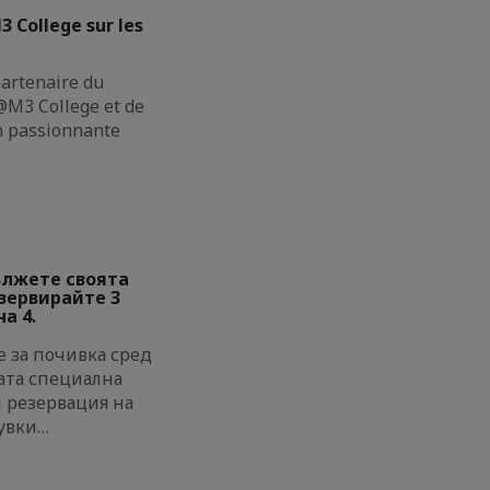
3 College sur les
partenaire du
M3 College et de
on passionnante
ължете своята
езервирайте 3
а 4.
 за почивка сред
ата специална
и резервация на
увки…