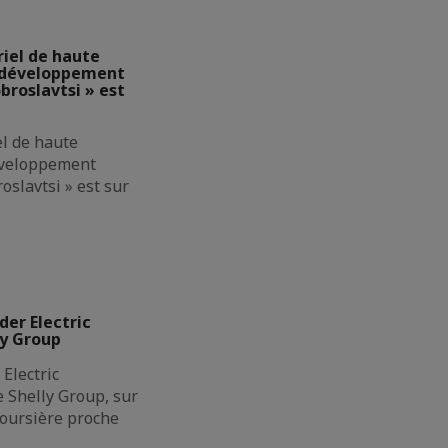
riel de haute
e développement
broslavtsi » est
el de haute
éveloppement
oslavtsi » est sur
der Electric
ly Group
Electric
de Shelly Group, sur
boursière proche