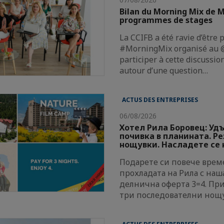
Bilan du Morning Mix de M
programmes de stages
La CCIFB a été ravie d’être 
#MorningMix organisé au @
participer à cette discussi
autour d’une question…
ACTUS DES ENTREPRISES
06/08/2026
Хотел Рила Боровец: Уд
почивка в планината. Р
нощувки. Насладете се н
Подарете си повече време
прохладата на Рила с наш
делнична оферта 3=4. Пр
три последователни нощ