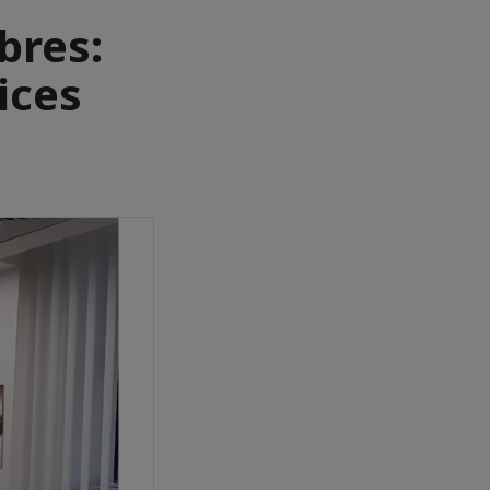
bres:
ices