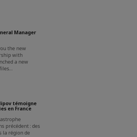
eneral Manager
you the new
rship with
unched a new
files…
lipov témoigne
ies en France
atastrophe
s précédent : des
 la région de