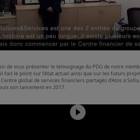
isir de vous présenter le témoignage du PDG de notre mem
l fait le point sur l’état actuel ainsi que sur les futurs proje
entre global de services financiers partagés d’Atos à Sofia
epuis son lancement en 2017.