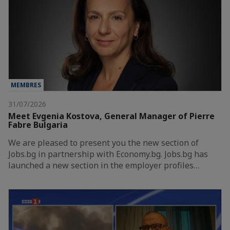
MEMBRES
31/07/2026
Meet Evgenia Kostova, General Manager of Pierre
Fabre Bulgaria
We are pleased to present you the new section of
Jobs.bg in partnership with Economy.bg. Jobs.bg has
launched a new section in the employer profiles…