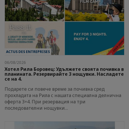
ACTUS DES ENTREPRISES
06/08/2026
Хотел Рила Боровец: Удължете своята почивка в
планината. Резервирайте 3 нощувки. Насладете
се на 4.
Подарете си повече време за почивка сред
прохладата на Рила с нашата специална делнична
оферта 3=4. При резервация на три
последователни нощувки…