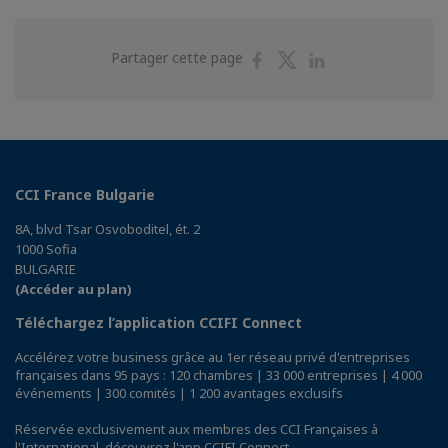
Partager
Partager
Partager
Partager cette page
sur
sur
sur
Facebook
Twitter
Linkedin
CCI France Bulgarie
8A, blvd Tsar Osvoboditel, ét. 2
1000 Sofia
BULGARIE
(Accéder au plan)
Téléchargez l’application CCIFI Connect
Accélérez votre business grâce au 1er réseau privé d'entreprises
françaises dans 95 pays : 120 chambres | 33 000 entreprises | 4 000
événements | 300 comités | 1 200 avantages exclusifs
Réservée exclusivement aux membres des CCI Françaises à
l'International,
découvrez l'app CCIFI Connect
.