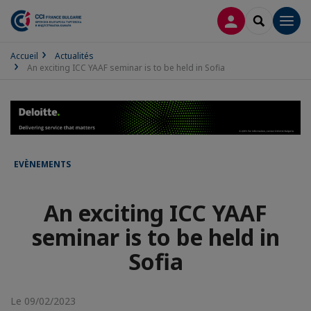
CONNEXION
RECHERCH
Men
Accueil
Actualités
An exciting ICC YAAF seminar is to be held in Sofia
EVÈNEMENTS
An exciting ICC YAAF
seminar is to be held in
Sofia
Le 09/02/2023