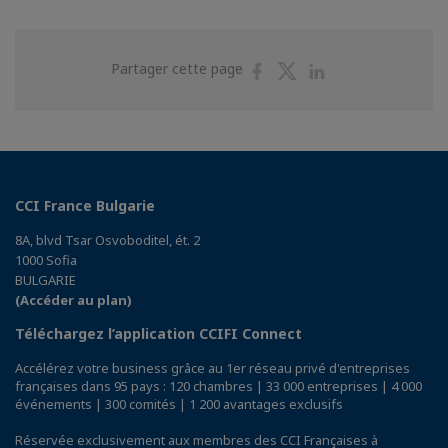
Partager
Partager
Partager
Partager cette page
sur
sur
sur
Facebook
Twitter
Linkedin
CCI France Bulgarie
8A, blvd Tsar Osvoboditel, ét. 2
1000 Sofia
BULGARIE
(Accéder au plan)
Téléchargez l’application CCIFI Connect
Accélérez votre business grâce au 1er réseau privé d'entreprises
françaises dans 95 pays : 120 chambres | 33 000 entreprises | 4 000
événements | 300 comités | 1 200 avantages exclusifs
Réservée exclusivement aux membres des CCI Françaises à