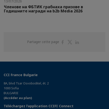
13/07/2026
Членове на ФБТИК грабнаха призове в
Годишните награди на b2b Media 2026
Partager
Partager
Partager
Partager cette page
sur
sur
sur
Facebook
Twitter
Linkedin
CCI France Bulgarie
8A, blvd Tsar Osvoboditel, ét. 2
1000 Sofia
BULGARIE
(Accéder au plan)
Téléchargez l’application CCIFI Connect