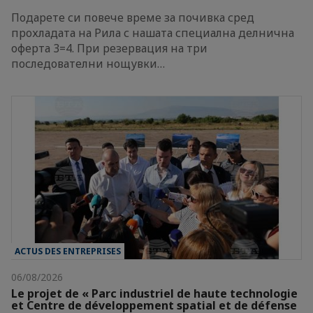
Подарете си повече време за почивка сред
прохладата на Рила с нашата специална делнична
оферта 3=4. При резервация на три
последователни нощувки…
ACTUS DES ENTREPRISES
06/08/2026
Le projet de « Parc industriel de haute technologie
et Centre de développement spatial et de défense