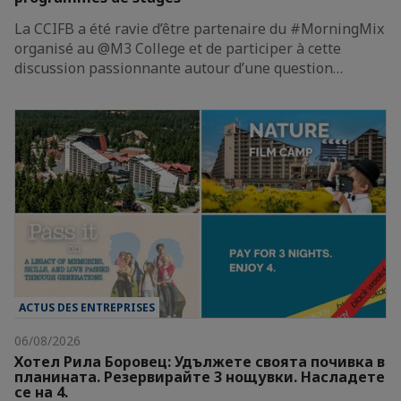
La CCIFB a été ravie d’être partenaire du #MorningMix
organisé au @M3 College et de participer à cette
discussion passionnante autour d’une question…
ACTUS DES ENTREPRISES
06/08/2026
Хотел Рила Боровец: Удължете своята почивка в
планината. Резервирайте 3 нощувки. Насладете
се на 4.