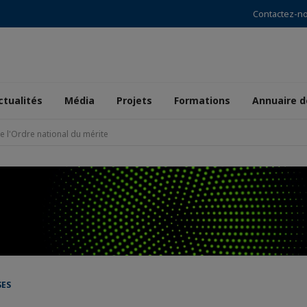
Contactez-n
ctualités
Média
Projets
Formations
Annuaire 
e l'Ordre national du mérite
SES