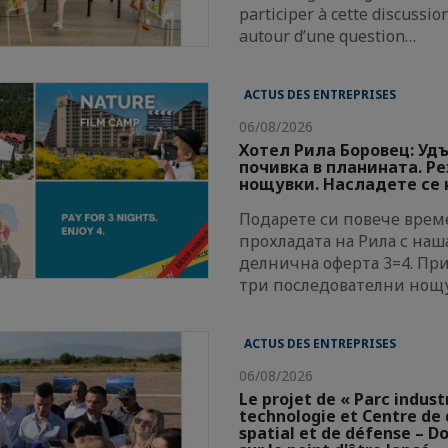
participer à cette discussi
autour d’une question…
ACTUS DES ENTREPRISES
06/08/2026
Хотел Рила Боровец: Уд
почивка в планината. Р
нощувки. Насладете се н
Подарете си повече време
прохладата на Рила с наш
делнична оферта 3=4. Пр
три последователни нощ
ACTUS DES ENTREPRISES
06/08/2026
Le projet de « Parc indust
technologie et Centre d
spatial et de défense – Do