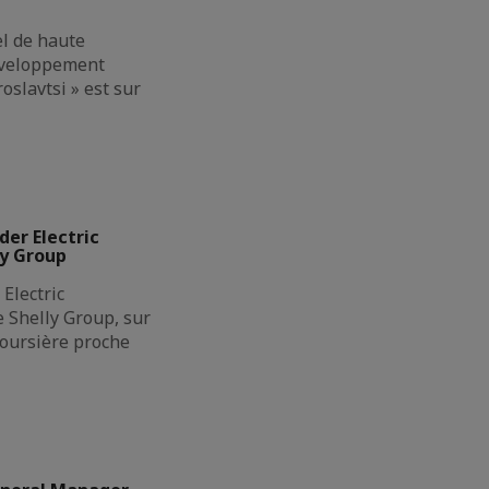
el de haute
éveloppement
oslavtsi » est sur
der Electric
ly Group
Electric
de Shelly Group, sur
boursière proche