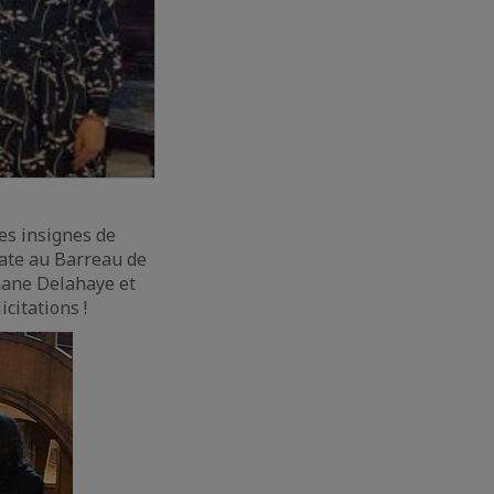
es insignes de
cate au Barreau de
phane Delahaye et
icitations !