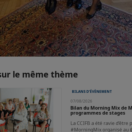
 sur le même thème
BILANS D’ÉVÈNEMENT
07/08/2026
Bilan du Morning Mix de M
programmes de stages
La CCIFB a été ravie d’être 
#MorningMix organisé au @