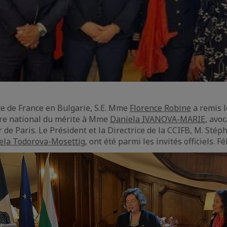
e de France en Bulgarie, S.E. Mme
Florence Robine
a remis l
dre national du mérite à Mme
Daniela IVANOVA-MARIE
, avo
ur de Paris. Le Président et la Directrice de la CCIFB, M. Sté
ela Todorova-Mosettig
, ont été parmi les invités officiels. Fél