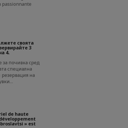
on passionnante
ължете своята
езервирайте 3
а 4.
 за почивка сред
ата специална
и резервация на
увки…
riel de haute
e développement
broslavtsi » est