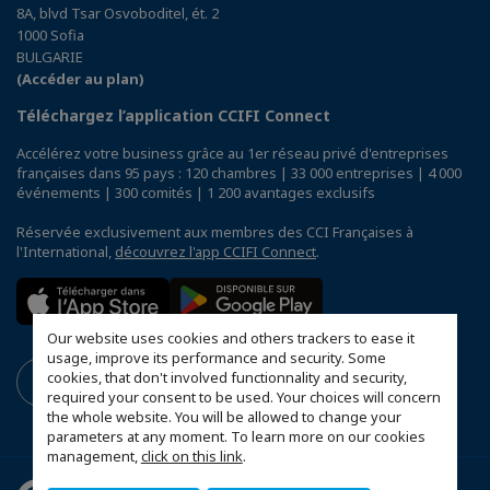
8A, blvd Tsar Osvoboditel, ét. 2
1000 Sofia
BULGARIE
(Accéder au plan)
Téléchargez l’application CCIFI Connect
Accélérez votre business grâce au 1er réseau privé d'entreprises
françaises dans 95 pays : 120 chambres | 33 000 entreprises | 4 000
événements | 300 comités | 1 200 avantages exclusifs
Réservée exclusivement aux membres des CCI Françaises à
l'International,
découvrez l'app CCIFI Connect
.
Our website uses cookies and others trackers to ease it
usage, improve its performance and security. Some
cookies, that don't involved functionnality and security,
required your consent to be used. Your choices will concern
the whole website. You will be allowed to change your
parameters at any moment. To learn more on our cookies
management,
click on this link
.