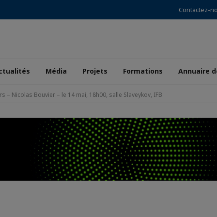
Contactez-n
ctualités
Média
Projets
Formations
Annuaire 
rs – Nicolas Bouvier – le 14 mai, 18h00, salle Slaveykov, IFB