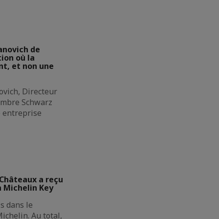
anovich de
ion où la
t, et non une
ovich, Directeur
membre Schwarz
e entreprise
 Châteaux a reçu
n Michelin Key
s dans le
ichelin. Au total,