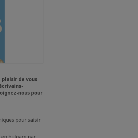
e plaisir de vous
écrivains-
ejoignez-nous pour
hiques pour saisir
t en bulgare par