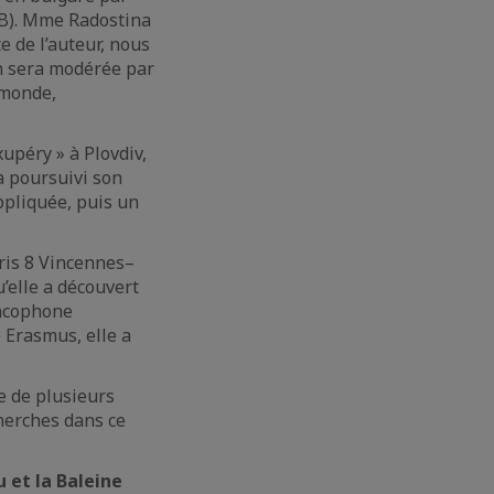
NUB). Mme Radostina
e de l’auteur, nous
on sera modérée par
 monde,
upéry » à Plovdiv,
a poursuivi son
appliquée, puis un
aris 8 Vincennes–
u’elle a découvert
ancophone
 Erasmus, elle a
ce de plusieurs
cherches dans ce
 et la Baleine