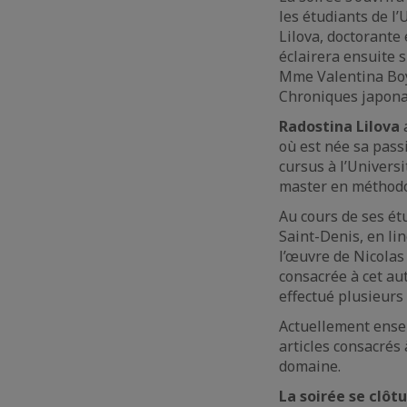
les étudiants de l
Lilova, doctorante 
éclairera ensuite 
Mme Valentina Boy
Chroniques japonai
Radostina Lilova
a
où est née sa pass
cursus à l’Universi
master en méthodo
Au cours de ses ét
Saint-Denis, en lin
l’œuvre de Nicolas
consacrée à cet au
effectué plusieurs 
Actuellement enseig
articles consacrés
domaine.
La soirée se clôt