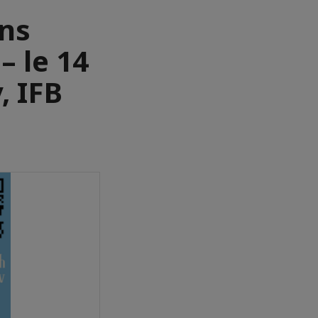
ins
– le 14
, IFB