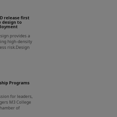
D release first
 design to
ployment
sign provides a
ing high-density
less risk.Design
ship Programs
sion for leaders,
gers M3 College
Chamber of