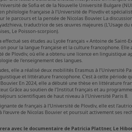
’Université de Sofia et de la Nouvelle Université Bulgare (
en philologie française à l’Université de Plovdiv et spécialist
sur le parcours et la pensée de Nicolas Bouvier. La discussi
adzhieva, traductrice de ses œuvres majeures (L’Usage du
ses, Le Poisson-scorpion).
 effectué ses études au Lycée français « Antoine de Saint-Ex
ion pour la langue française et la culture francophone. Elle 
té de Plovdiv, où elle a obtenu une licence en linguistique 
logie de l’enseignement des langues.
udes, elle a réalisé deux mobilités Erasmus à l’Université P
guistique et littérature francophone. C’est à cette période q
 Bouvier. En 2024, elle a débuté une thèse en littérature fr
teur. Grâce au soutien de l’Institut français et au programme
séjours scientifiques de haut niveau à l’Université Paris 8.
nante de français à l’Université de Plovdiv, elle est l’autri
 à l’œuvre de Nicolas Bouvier et poursuit activement ses re
urera avec le documentaire de Patricia Plattner, Le Hibou