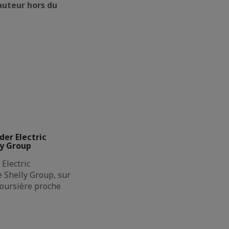
 auteur hors du
der Electric
ly Group
Electric
de Shelly Group, sur
boursière proche