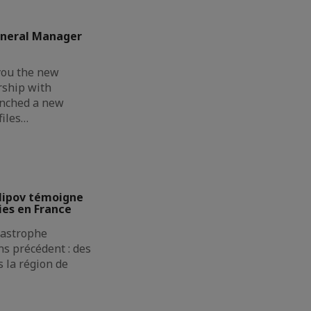
eneral Manager
you the new
rship with
unched a new
files…
lipov témoigne
ies en France
atastrophe
s précédent : des
 la région de