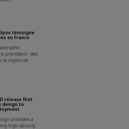
lipov témoigne
ies en France
atastrophe
s précédent : des
 la région de
D release first
 design to
ployment
sign provides a
ing high-density