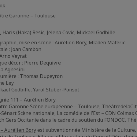
ok
âtre Garonne – Toulouse
 Haris (Haka) Resic, Jelena Covic, Mickael Godbille
raphie, mise en scène : Aurélien Bory, Mladen Materic
ale : Joan Cambon
 Arno Veyrat
ue décor : Pierre Dequivre
a Agnesini
 lumière : Thomas Dupeyron
ne Ley
ckaël Godbille, Yarol Stuber-Ponsot
nie 111 – Aurélien Bory
tre Garonne Scène européenne – Toulouse, ThéâtredelaCi
-Sénart Scène nationale, La comédie de l’Est – CDN Colmar, 
ch Gers Occitanie dans le cadre du soutien du FONDOC, Thé
– Aurélien Bory
est subventionnée Ministère de la Culture,
irie de Toulouse. Elle reçoit le soutien du Conseil Départem