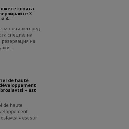
ължете своята
езервирайте 3
а 4.
 за почивка сред
ата специална
и резервация на
увки…
riel de haute
e développement
broslavtsi » est
el de haute
éveloppement
oslavtsi » est sur