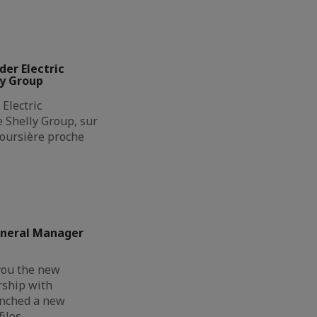
der Electric
ly Group
Electric
de Shelly Group, sur
boursière proche
eneral Manager
you the new
rship with
unched a new
files…