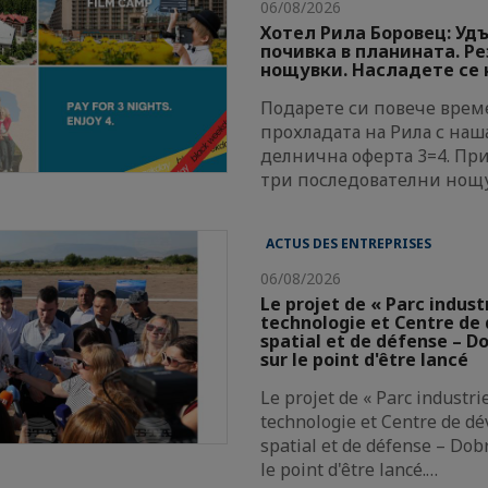
06/08/2026
Хотел Рила Боровец: Уд
почивка в планината. Р
нощувки. Насладете се н
Подарете си повече време
прохладата на Рила с наш
делнична оферта 3=4. Пр
три последователни нощ
ACTUS DES ENTREPRISES
06/08/2026
Le projet de « Parc indust
technologie et Centre d
spatial et de défense – Do
sur le point d'être lancé
Le projet de « Parc industri
technologie et Centre de d
spatial et de défense – Dobr
le point d'être lancé.…