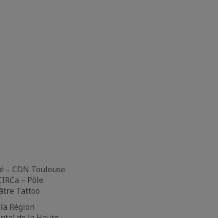
té – CDN Toulouse
CIRCa – Pôle
âtre Tattoo
 la Région
ental de la Haute-