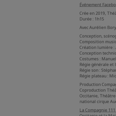
Événement Facebo
Crée en 2019, Thé
Durée : 1h15
Avec Aurélien Bory,
Conception, scénog
Composition music
Création lumière :
Conception techniq
Costumes : Manuel
Régie générale et
Régie son : Stépha
Régie plateau : Mi
Production Compag
Coproduction Théâ
Occitanie, Théâtre
national cirque Au
La Compagnie 111 
Occitanie et la Ma