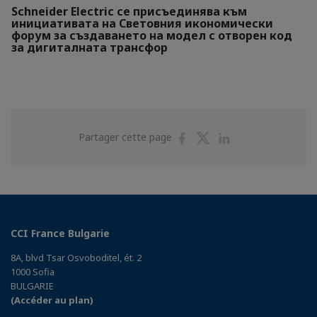
Schneider Electric се присъединява към
инициативата на Световния икономически
форум за създаването на модел с отворен код
за дигиталната трансфор
Partager
Partager
Partager
Partager cette page
sur
sur
sur
Facebook
Twitter
Linkedin
CCI France Bulgarie
8A, blvd Tsar Osvoboditel, ét. 2
1000 Sofia
BULGARIE
(Accéder au plan)