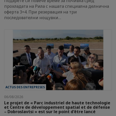
Подарете си повече време за почивка сред
прохладата на Рила с нашата специална делнична
оферта 3=4. При резервация на три
последователни нощувки…
ACTUS DES ENTREPRISES
06/08/2026
Le projet de « Parc industriel de haute technologie
et Centre de développement spatial et de défense
– Dobroslavtsi » est sur le point d'être lancé