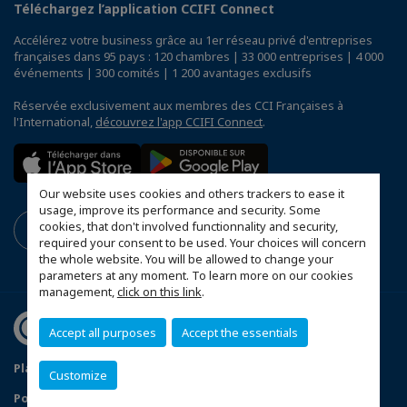
Téléchargez l’application CCIFI Connect
Accélérez votre business grâce au 1er réseau privé d'entreprises
françaises dans 95 pays : 120 chambres | 33 000 entreprises | 4 000
événements | 300 comités | 1 200 avantages exclusifs
Réservée exclusivement aux membres des CCI Françaises à
l'International,
découvrez l'app CCIFI Connect
.
Our website uses cookies and others trackers to ease it
usage, improve its performance and security. Some
cookies, that don't involved functionnality and security,
required your consent to be used. Your choices will concern
the whole website. You will be allowed to change your
parameters at any moment. To learn more on our cookies
management,
click on this link
.
Accept all purposes
Accept the essentials
Plan du site
Mentions légales
Customize
Politique de confidentialité
FAQ