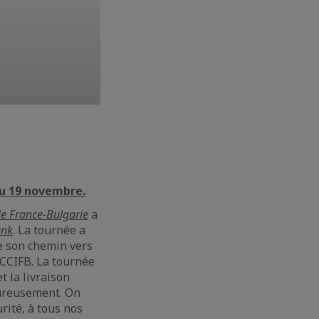
du 19 novembre.
e France-Bulgarie
a
ank
. La tournée a
e son chemin vers
 CCIFB. La tournée
t la livraison
eureusement. On
ité, à tous nos