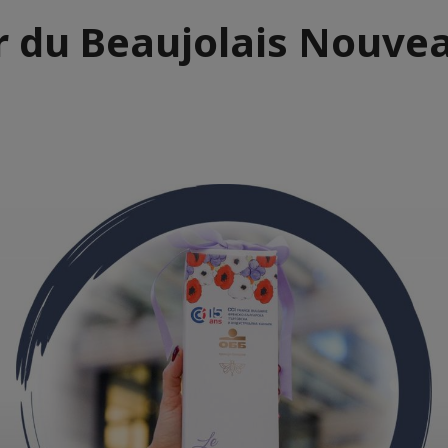
r du Beaujolais Nouve
e
aïque