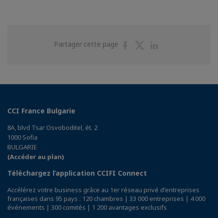
Partager
Partager
Partager
Partager cette page
sur
sur
sur
Facebook
Twitter
Linkedin
CCI France Bulgarie
8A, blvd Tsar Osvoboditel, ét. 2
1000 Sofia
BULGARIE
(Accéder au plan)
Téléchargez l’application CCIFI Connect
Accélérez votre business grâce au 1er réseau privé d'entreprises
françaises dans 95 pays : 120 chambres | 33 000 entreprises | 4 000
événements | 300 comités | 1 200 avantages exclusifs