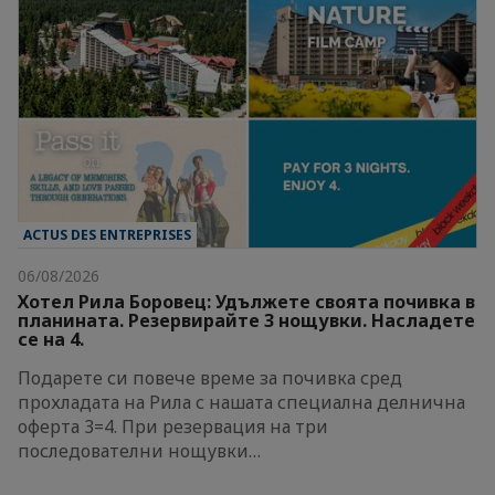
ACTUS DES ENTREPRISES
06/08/2026
Хотел Рила Боровец: Удължете своята почивка в
планината. Резервирайте 3 нощувки. Насладете
се на 4.
Подарете си повече време за почивка сред
прохладата на Рила с нашата специална делнична
оферта 3=4. При резервация на три
последователни нощувки…