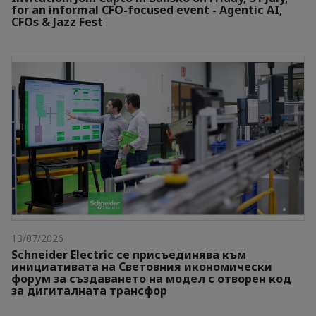
for an informal CFO-focused event - Agentic AI,
CFOs & Jazz Fest
13/07/2026
Schneider Electric се присъединява към
инициативата на Световния икономически
форум за създаването на модел с отворен код
за дигиталната трансфор