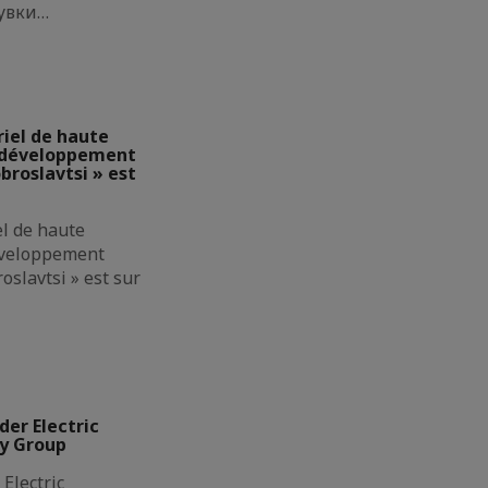
увки…
riel de haute
e développement
broslavtsi » est
el de haute
éveloppement
oslavtsi » est sur
der Electric
ly Group
Electric