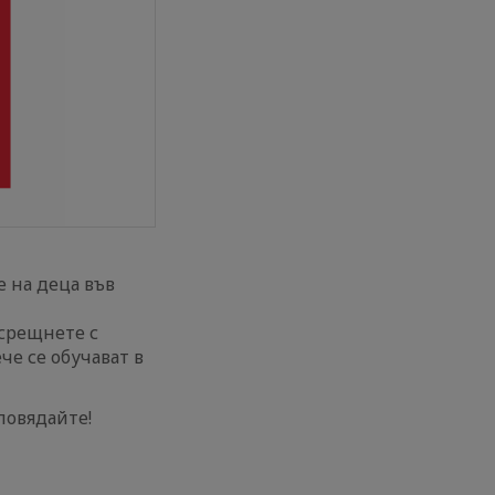
на деца във
 срещнете с
че се обучават в
повядайте!