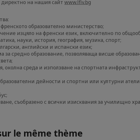
, директно на нашия сайт
www.lfiv.bg
ва:
 френското образователно министерство;
учение изцяло на френски език, включително по общоо
тика, науки, история, география, музика, спорт;
ългарски, английски и испански език;
а за средно образование, позволяваща висше образован
вета;
я, околна среда и използване на спортната инфраструк
образователни дейности и спортни или културни атели
ус;
ване, съобразено с всички изисквания за училищно хр
 sur le même thème