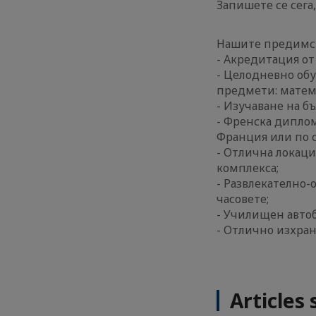
Запишете се сега
Нашите предимст
- Акредитация от
- Целодневно об
предмети: матема
- Изучаване на б
- Френска диплом
Франция или по с
- Отлична локаци
комплекса;
- Развлекателно-
часовете;
- Училищен автоб
- Отлично изхран
Articles