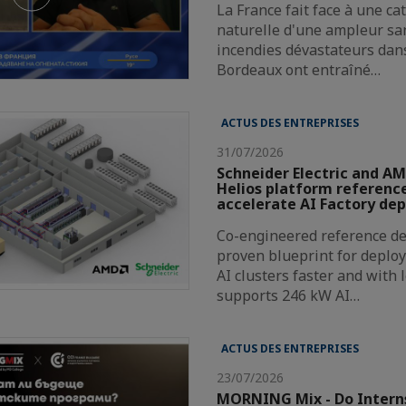
La France fait face à une c
naturelle d'une ampleur san
incendies dévastateurs dans
Bordeaux ont entraîné…
ACTUS DES ENTREPRISES
31/07/2026
Schneider Electric and AM
Helios platform reference
accelerate AI Factory de
Co-engineered reference de
proven blueprint for deploy
AI clusters faster and with 
supports 246 kW AI…
ACTUS DES ENTREPRISES
23/07/2026
MORNING Mix - Do Intern