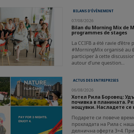
BILANS D’ÉVÈNEMENT
07/08/2026
Bilan du Morning Mix de M
programmes de stages
La CCIFB a été ravie d’être 
#MorningMix organisé au @
participer à cette discussi
autour d’une question…
ACTUS DES ENTREPRISES
06/08/2026
Хотел Рила Боровец: Уд
почивка в планината. Р
нощувки. Насладете се н
Подарете си повече време
прохладата на Рила с наш
делнична оферта 3=4. Пр