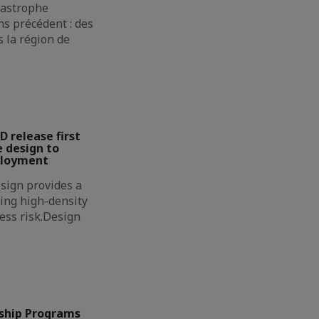
atastrophe
s précédent : des
 la région de
D release first
 design to
ployment
sign provides a
ing high-density
less risk.Design
ship Programs