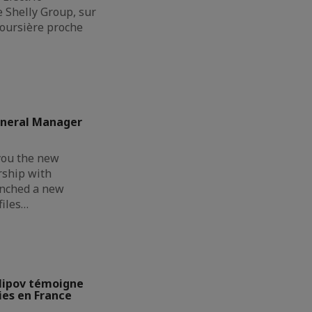
de Shelly Group, sur
boursière proche
eneral Manager
you the new
rship with
unched a new
files…
lipov témoigne
ies en France