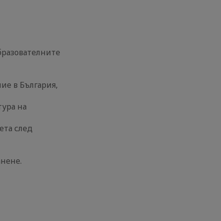
бразователните
ие в България,
тура на
ета след
анене.