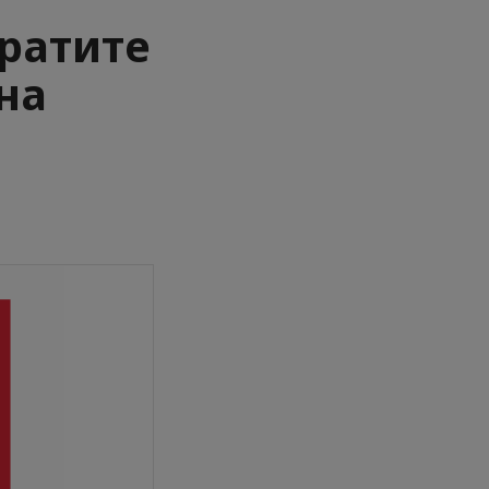
ратите
на