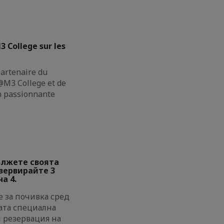
3 College sur les
partenaire du
M3 College et de
on passionnante
ължете своята
езервирайте 3
а 4.
 за почивка сред
ата специална
и резервация на