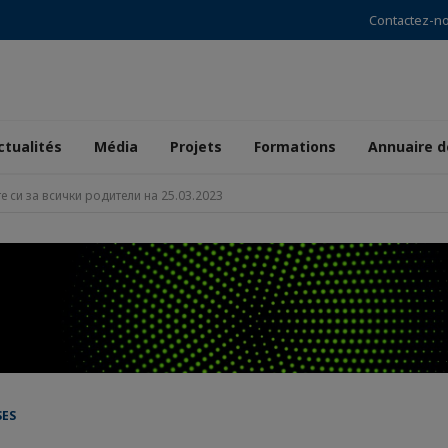
Contactez-n
ctualités
Média
Projets
Formations
Annuaire 
 си за всички родители на 25.03.2023
SES