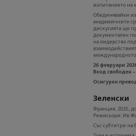
изпитанието на 
Oбединявайки из
академичните сре
дискусията ще п
документален пог
на лидерство под
взаимодействият
международното 
26 февруари 2026 
Вход свободен 
Осигурен прево
Зеленски
Франция, 2025, д
Режисьори: Ив Ж
Със субтитри на 
Това е историята