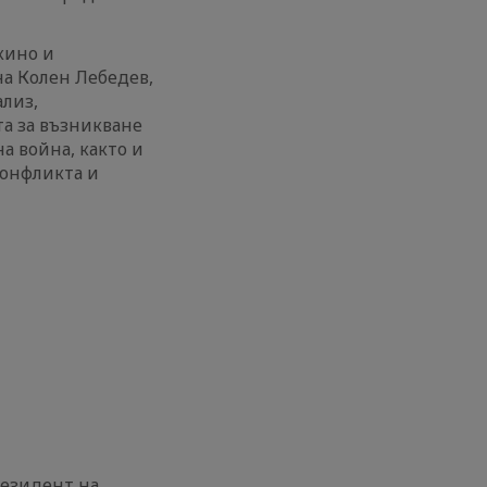
кино и
на Колен Лебедев,
лиз,
та за възникване
а война, както и
конфликта и
резидент на