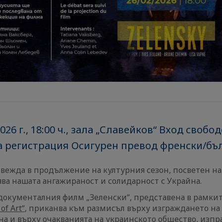
26 г., 18:00 ч., зала „Славейков“ Вход свобод
 регистрация Осигурен превод френски/бъ
вежда в продължение на културния сезон, посветен на
ва нашата ангажираност и солидарност с Украйна.
документалния филм „Зеленски“, представена в рамки
of Art“
, приканва към размисъл върху изграждането на
на и върху очакванията на украинското общество, изп