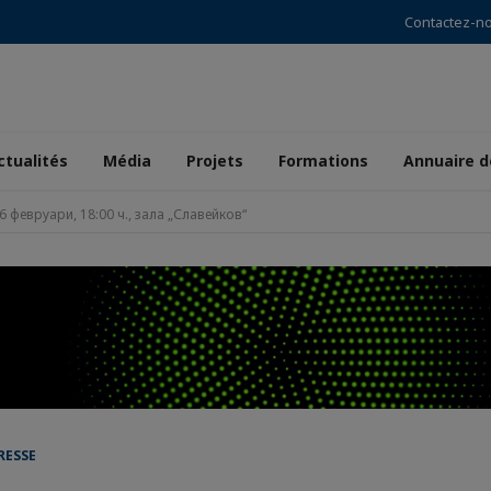
Contactez-n
ctualités
Média
Projets
Formations
Annuaire 
 февруари, 18:00 ч., зала „Славейков“
RESSE