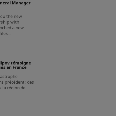
eneral Manager
you the new
rship with
unched a new
files…
lipov témoigne
ies en France
atastrophe
s précédent : des
 la région de