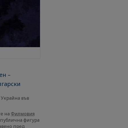
ен –
лгарски
 Украйна във
те на
Филмовия
 публична фигура
равено пред