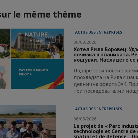
 sur le même thème
ACTUS DES ENTREPRISES
06/08/2026
Хотел Рила Боровец: Уд
почивка в планината. Р
нощувки. Насладете се н
Подарете си повече време
прохладата на Рила с наш
делнична оферта 3=4. Пр
три последователни нощ
ACTUS DES ENTREPRISES
06/08/2026
Le projet de « Parc indust
technologie et Centre d
spatial et de défense – Do