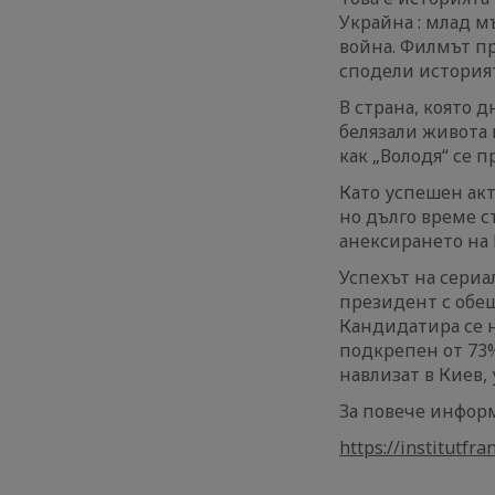
Украйна : млад м
война. Филмът п
сподели историят
В страна, която 
белязали живота м
как „Володя“ се 
Като успешен ак
но дълго време с
анексирането на 
Успехът на сериал
президент с обещ
Кандидатира се на
подкрепен от 73%
навлизат в Киев, 
За повече информ
https://institutfr