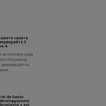
ължете своята
езервирайте 3
а 4.
 за почивка сред
ата специална
и резервация на
увки…
riel de haute
e développement
broslavtsi » est