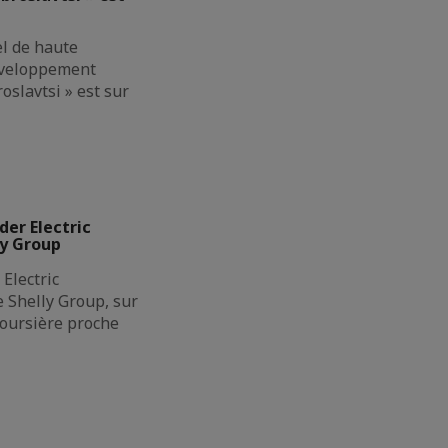
el de haute
éveloppement
oslavtsi » est sur
der Electric
ly Group
Electric
de Shelly Group, sur
boursière proche