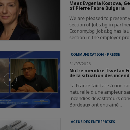
Meet Evgenia Kostova, G
of Pierre Fabre Bulgaria
We are pleased to present 
section of Jobs.bg in partne
Economy.bg. Jobs.bg has la
section in the employer pro
COMMUNICATION - PRESSE
31/07/2026
Notre membre Tsvetan Fi
de la situation des incend
La France fait face à une c
naturelle d'une ampleur san
incendies dévastateurs dans
Bordeaux ont entraîné…
ACTUS DES ENTREPRISES