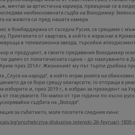
ъж, мечтал за артистична кариера, превърнал се в лиде
роследява необикновената съдба на Володимир Зеленск
а на живота си пред нашата камера.
днес е бомбардирана от съседна Русия, се срещаме с мъ
у. Приятелите от квартала, в който е израснал в Кривой
превръща в телевизионна звезда, търсейки аплодисмент
тьор и продуцент, в своите предавания Володимир осм
тои далеч от политическата сцена – до нахлуването в Д
Крим през 2014 г. Жизненият му път търпи дълбока пр
а „Слуга на народа“, в който играе ролята на обикновен
анието да се бори срещу олигарсите, го отпраща в реа
 изборите и, през 2019 г., е избран за президент на Ук
 от гласувалите. По-малко от три години по-късно рус
ускорявайки съдбата на „Володя“.
ация за събитието, моля посетете следния линк:
ancais.bg/prozhekcziya-diskusiya-zelenski-26-fevruari-1800-