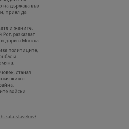
р на държава във
и, приел да
жете и жените,
 Рог, разказват
и дори в Москва.
ива политиците,
онбас и
омяна.
 човек, станал
лния живот.
райна,
ките войски
ch-zala-slavekov/