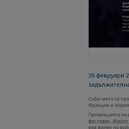
26 февруари 20
задължителна
Събитието се про
Франция и изразя
Прожекцията на 
фестивал „Master 
във време на вой