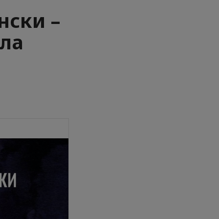
нски –
ала