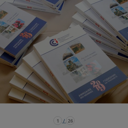
1
/
26