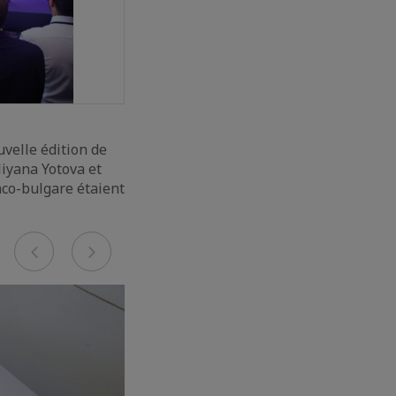
uvelle édition de
liyana Yotova et
nco-bulgare étaient
Previous
Next