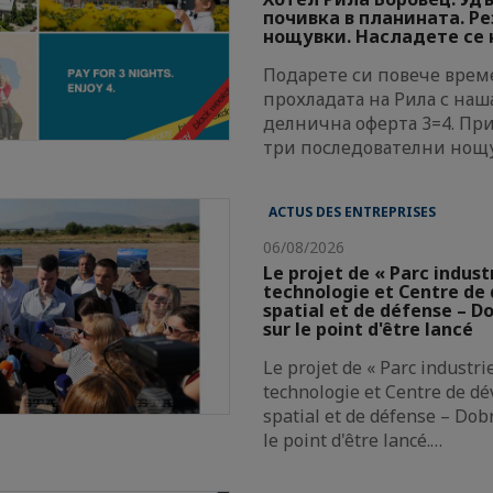
почивка в планината. Р
нощувки. Насладете се н
Подарете си повече време
прохладата на Рила с наш
делнична оферта 3=4. Пр
три последователни нощ
ACTUS DES ENTREPRISES
06/08/2026
Le projet de « Parc indust
technologie et Centre d
spatial et de défense – Do
sur le point d'être lancé
Le projet de « Parc industri
technologie et Centre de d
spatial et de défense – Dobr
le point d'être lancé.…