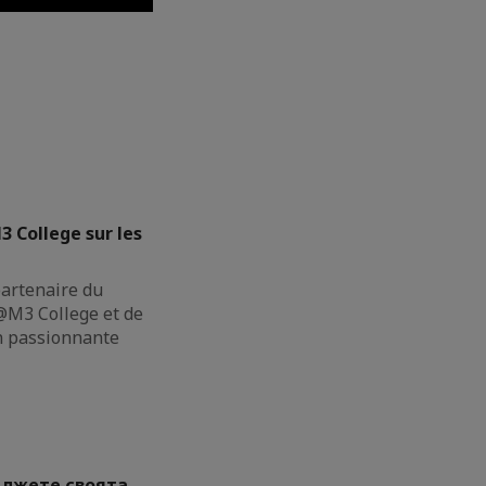
3 College sur les
partenaire du
M3 College et de
on passionnante
ължете своята