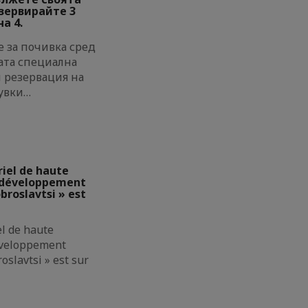
езервирайте 3
а 4.
 за почивка сред
ата специална
и резервация на
увки…
riel de haute
e développement
broslavtsi » est
el de haute
éveloppement
oslavtsi » est sur