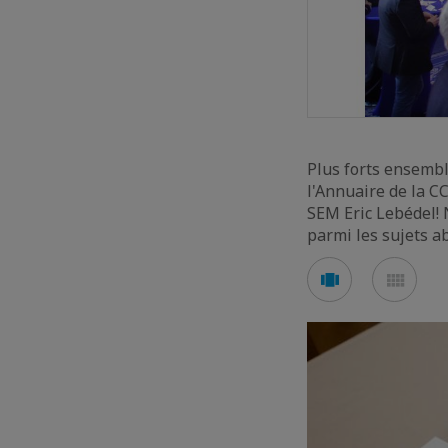
Plus forts ensembl
l'Annuaire de la C
SEM Eric Lebédel! 
parmi les sujets ab
Voir
Voir
en
en
mode
mod
carousel
mos