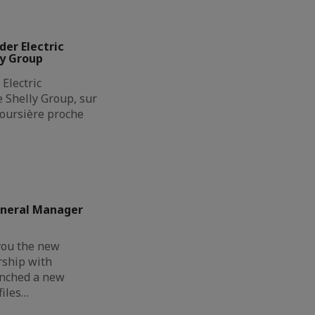
der Electric
ly Group
Electric
de Shelly Group, sur
boursière proche
eneral Manager
you the new
rship with
unched a new
files…