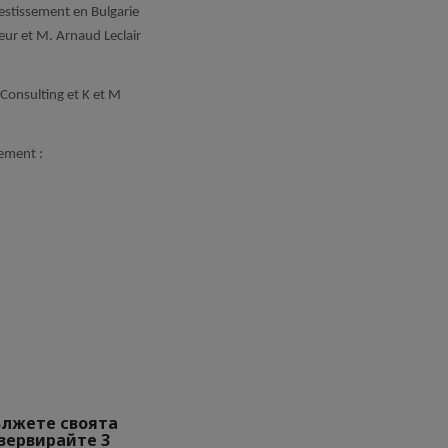
estissement en Bulgarie
eur et M. Arnaud Leclair
Consulting et K et M
nement :
ължете своята
езервирайте 3