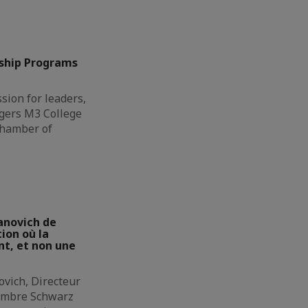
ship Programs
sion for leaders,
gers M3 College
Chamber of
anovich de
ion où la
t, et non une
ovich, Directeur
membre Schwarz