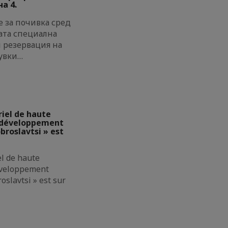
а 4.
 за почивка сред
ата специална
и резервация на
увки…
riel de haute
e développement
broslavtsi » est
el de haute
éveloppement
oslavtsi » est sur