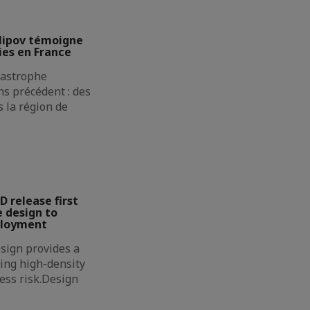
lipov témoigne
ies en France
atastrophe
s précédent : des
 la région de
D release first
 design to
ployment
sign provides a
ing high-density
less risk.Design