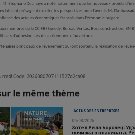
FB, M. Stéphane Delahaye a noté notamment que les nouveaux projets d’inv
ses laissent présager d’excellentes perspectives pour l’avenir. M. l’Ambassad
 confiance des acteurs économiques français dans l’économie bulgare.
veaux membres de la CCIFB (Speedy, Bureau Veritas, Bora construction, BMB 
rtificats d’adhésion lors de la cérémonie d’ouverture.
tenaires principaux de l’évènement qui ont soutenu la réalisation de l’évè
curred! Code: 2026080707111527d2ca08
 sur le même thème
ACTUS DES ENTREPRISES
06/08/2026
Хотел Рила Боровец: Уд
почивка в планината. Р