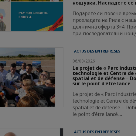
нощувки. Насладете се н
Подарете си повече време
прохладата на Рила с наш
делнична оферта 3=4. Пр
три последователни нощ
ACTUS DES ENTREPRISES
06/08/2026
Le projet de « Parc indust
technologie et Centre d
spatial et de défense – Do
sur le point d'être lancé
Le projet de « Parc industri
technologie et Centre de d
spatial et de défense – Dobr
le point d'être lancé.…
ACTUS DES ENTREPRISES