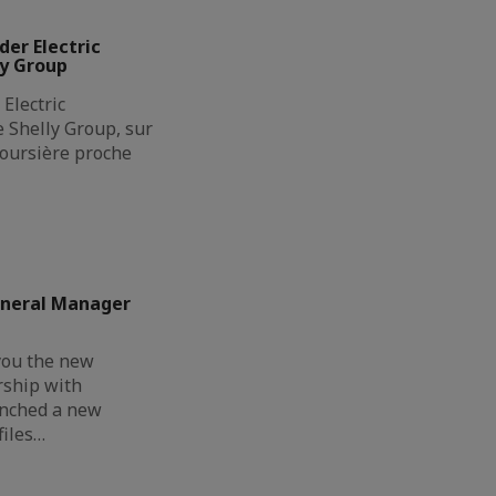
der Electric
ly Group
Electric
de Shelly Group, sur
boursière proche
eneral Manager
you the new
rship with
unched a new
files…