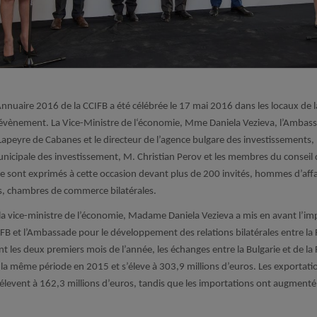
nnuaire 2016 de la CCIFB a été célébrée le 17 mai 2016 dans les locaux de l
’évènement. L
a Vice-Ministre de l‘
économie, Mme Daniela Vezieva, l’Ambass
 Lapeyre de Cabanes et le directeur de l’agence bulgare des investissements
unicipale des investissement, M. Christian Perov et les membres du conseil 
 se sont exprimés à cette occasion devant plus de 200 invités, hommes d’affai
s
, chambres de commerce
bilatérales.
la vice-ministre de l’économie, Madame Daniela Vezieva a mis en avant l’im
FB et l’Ambassade pour le développement des relations bilatérales entre la F
nt les deux premiers mois de l’année, les échanges entre la Bulgarie et de 
la même période en 2015 et s’éleve à 303,9 millions d’euros. Les exportatio
levеnt à 162,3 millions d’euros, tandis que les importations ont augmenté 