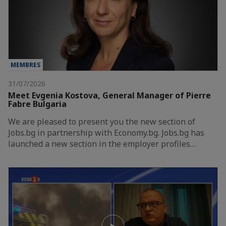
MEMBRES
31/07/2026
Meet Evgenia Kostova, General Manager of Pierre
Fabre Bulgaria
We are pleased to present you the new section of
Jobs.bg in partnership with Economy.bg. Jobs.bg has
launched a new section in the employer profiles…