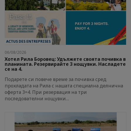
ACTUS DES ENTREPRISES
06/08/2026
Хотел Рила Боровец: Удължете своята почивка в
планината. Резервирайте 3 нощувки. Насладете
се на 4.
Подарете си повече време за почивка сред
прохладата на Рила с нашата специална делнична
оферта 3=4. При резервация на три
последователни нощувки…