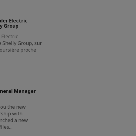
der Electric
ly Group
Electric
de Shelly Group, sur
boursière proche
eneral Manager
you the new
rship with
unched a new
files…