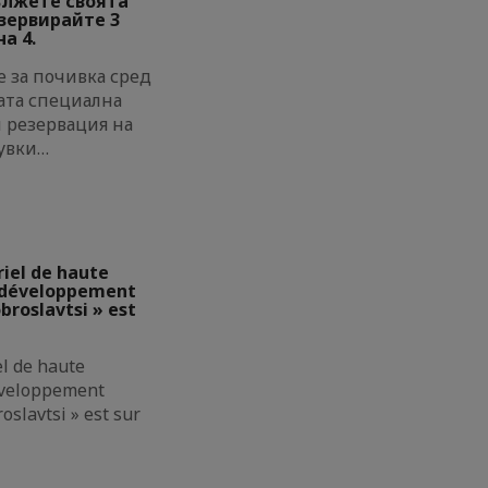
ължете своята
езервирайте 3
а 4.
 за почивка сред
ата специална
и резервация на
увки…
riel de haute
e développement
broslavtsi » est
el de haute
éveloppement
oslavtsi » est sur