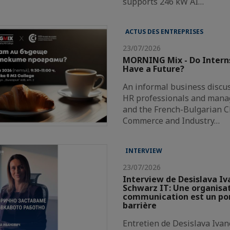
supports 246 kW AI…
ACTUS DES ENTREPRISES
23/07/2026
MORNING Mix - Do Intern
Have a Future?
An informal business discus
HR professionals and mana
and the French-Bulgarian 
Commerce and Industry…
INTERVIEW
23/07/2026
Interview de Desislava Iv
Schwarz IT: Une organisat
communication est un pon
barrière
Entretien de Desislava Ivan