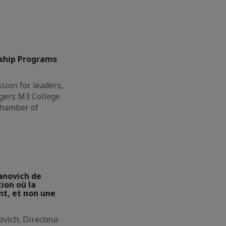
ship Programs
sion for leaders,
gers M3 College
Chamber of
anovich de
ion où la
t, et non une
ovich, Directeur