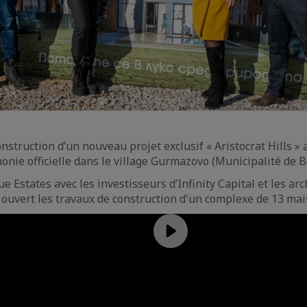
nstruction d’un nouveau projet exclusif « Aristocrat Hills » 
onie officielle dans le village Gurmazovo (Municipalité de B
e Estates avec les investisseurs d’Infinity Capital et les arc
uvert les travaux de construction d'un complexe de 13 mai