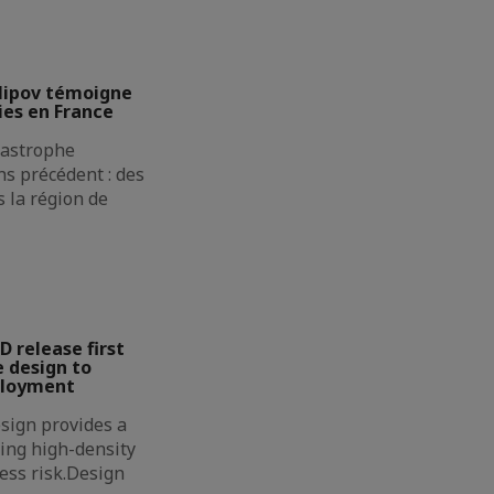
lipov témoigne
ies en France
atastrophe
s précédent : des
 la région de
D release first
 design to
ployment
sign provides a
ing high-density
less risk.Design