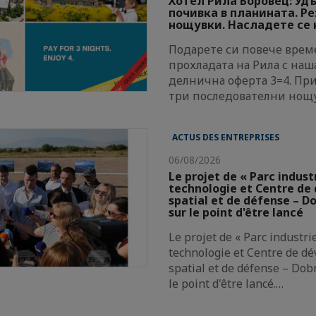
Хотел Рила Боровец: Уд
почивка в планината. Р
нощувки. Насладете се н
Подарете си повече време
прохладата на Рила с наш
делнична оферта 3=4. Пр
три последователни нощ
ACTUS DES ENTREPRISES
06/08/2026
Le projet de « Parc indust
technologie et Centre d
spatial et de défense – Do
sur le point d'être lancé
Le projet de « Parc industri
technologie et Centre de d
spatial et de défense – Dobr
le point d'être lancé.…