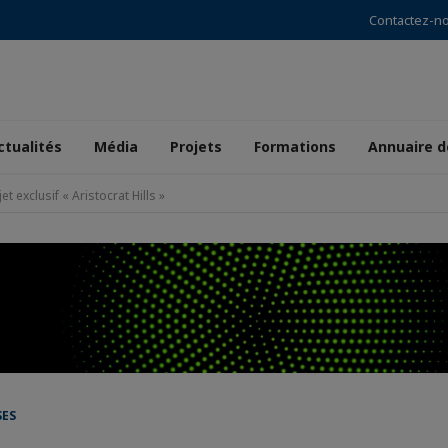
Contactez-n
ctualités
Média
Projets
Formations
Annuaire 
 exclusif « Aristocrat Hills »
SES