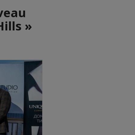
uveau
ills »