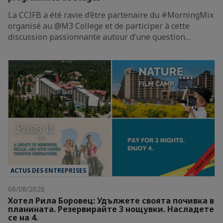
La CCIFB a été ravie d’être partenaire du #MorningMix
organisé au @M3 College et de participer à cette
discussion passionnante autour d’une question…
ACTUS DES ENTREPRISES
06/08/2026
Хотел Рила Боровец: Удължете своята почивка в
планината. Резервирайте 3 нощувки. Насладете
се на 4.