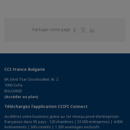
Partager
Partager
Partager
Partager cette page
sur
sur
sur
Facebook
Twitter
Linkedin
CCI France Bulgarie
8A, blvd Tsar Osvoboditel, ét. 2
1000 Sofia
BULGARIE
(Accéder au plan)
Téléchargez l’application CCIFI Connect
Accélérez votre business grâce au 1er réseau privé d'entreprises
françaises dans 95 pays : 120 chambres | 33 000 entreprises | 4 000
événements | 300 comités | 1 200 avantages exclusifs