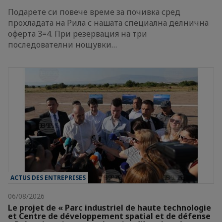
Подарете си повече време за почивка сред
прохладата на Рила с нашата специална делнична
оферта 3=4. При резервация на три
последователни нощувки…
ACTUS DES ENTREPRISES
06/08/2026
Le projet de « Parc industriel de haute technologie
et Centre de développement spatial et de défense