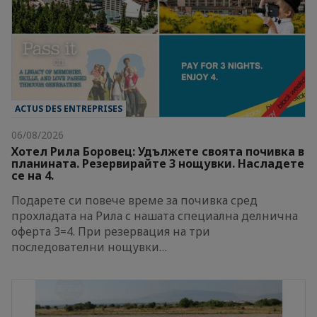
ACTUS DES ENTREPRISES
06/08/2026
Хотел Рила Боровец: Удължете своята почивка в
планината. Резервирайте 3 нощувки. Насладете
се на 4.
Подарете си повече време за почивка сред
прохладата на Рила с нашата специална делнична
оферта 3=4. При резервация на три
последователни нощувки…