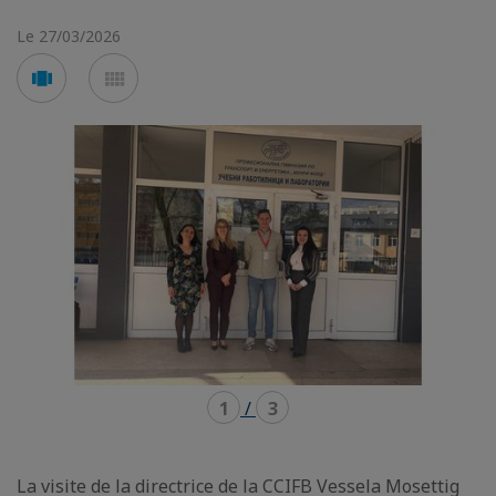
Le 27/03/2026
Voir
Voir
en
en
mode
mode
carousel
mosaïque
1
/
3
La visite de la directrice de la CCIFB Vessela Mosettig