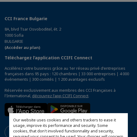
CCI France Bulgarie
8A, blvd Tsar Osvoboditel, ét. 2
1000 Sofia
BULGARIE
(Accéder au plan)
Téléchargez l’application CCIFI Connect
Accélérez votre business grâce au 1er réseau privé d'entreprises
françaises dans 95 pays : 120 chambres | 33 000 entreprises | 4 000
événements | 300 comités | 1 200 avantages exclusifs
Réservée exclusivement aux membres des CCI Françaises à
l'International,
découvrez l'app CCIFI Connect
.
Our website uses cookies and others trackers to ease it
usage, improve its performance and security. Some
cookies, that don't involved functionnality and security,
required your consent to be used. Your choices will concern