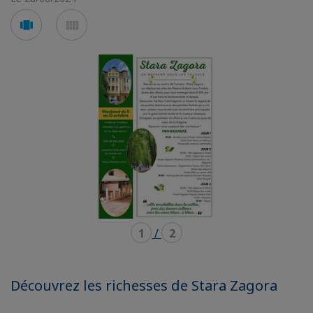
Voir
Voir
en
en
mode
mode
carousel
mosaïque
1
/
2
Découvrez les richesses de Stara Zagora