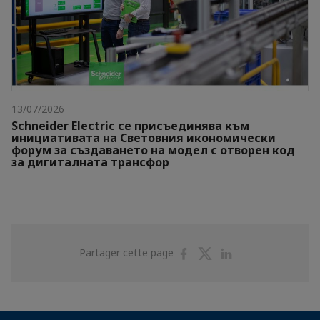
13/07/2026
Schneider Electric се присъединява към
инициативата на Световния икономически
форум за създаването на модел с отворен код
за дигиталната трансфор
Partager
Partager
Partager
Partager cette page
sur
sur
sur
Facebook
Twitter
Linkedin