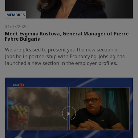
MEMBRES
31/07/2026
Meet Evgenia Kostova, General Manager of Pierre
Fabre Bulgaria
We are pleased to present you the new section of
Jobs.bg in partnership with Economy.bg. Jobs.bg has
launched a new section in the employer profiles…