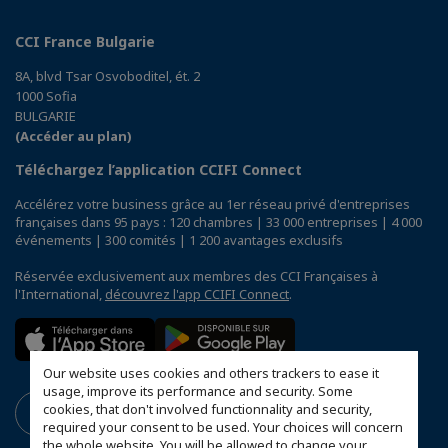
CCI France Bulgarie
8A, blvd Tsar Osvoboditel, ét. 2
1000 Sofia
BULGARIE
(Accéder au plan)
Téléchargez l’application CCIFI Connect
Accélérez votre business grâce au 1er réseau privé d'entreprises
françaises dans 95 pays : 120 chambres | 33 000 entreprises | 4 000
événements | 300 comités | 1 200 avantages exclusifs
Réservée exclusivement aux membres des CCI Françaises à
l'International,
découvrez l'app CCIFI Connect
.
Our website uses cookies and others trackers to ease it
usage, improve its performance and security. Some
cookies, that don't involved functionnality and security,
required your consent to be used. Your choices will concern
the whole website. You will be allowed to change your