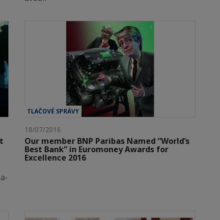
TLAČOVÉ SPRÁVY
18/07/2016
t
Our member BNP Paribas Named “World’s
Best Bank” in Euromoney Awards for
Excellence 2016
a-