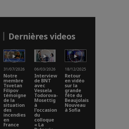
Dernières videos
31/07/2026
06/03/2026
18/12/2025
Notre
Interview
Retour
membre
de BNT
en vidéo
Tsvetan
avec
sur la
Filipov
Vessela
grande
témoigne
Todorova-
fête du
de la
Mosettig
Beaujolais
situation
à
Nouveau
des
l'occasion
à Sofia
incendies
du
en
colloque
France
« La