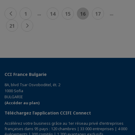
...
...
1
14
15
16
17
21
CCI France Bulgarie
8A, blvd Tsar Osvoboditel, ét. 2
1000 Sofia
BULGARIE
(Accéder au plan)
Téléchargez l’application CCIFI Connect
Accélérez votre business grâce au 1er réseau privé d'entreprises
françaises dans 95 pays : 120 chambres | 33 000 entreprises | 4 000
événements | 300 comités | 1 200 avantages exclusifs