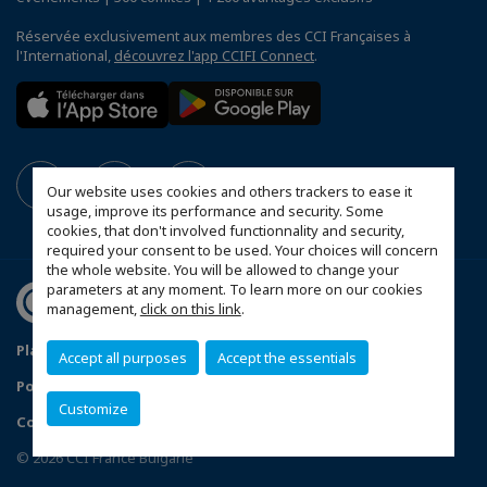
Réservée exclusivement aux membres des CCI Françaises à
l'International,
découvrez l'app CCIFI Connect
.
Our website uses cookies and others trackers to ease it
usage, improve its performance and security. Some
cookies, that don't involved functionnality and security,
required your consent to be used. Your choices will concern
the whole website. You will be allowed to change your
parameters at any moment. To learn more on our cookies
management,
click on this link
.
Plan du site
Mentions légales
Accept all purposes
Accept the essentials
Politique de confidentialité
FAQ
Customize
Configurer vos préférences cookies
© 2026 CCI France Bulgarie