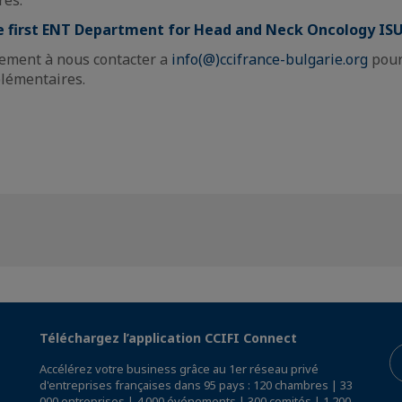
rès:
e first ENT Department for Head and Neck Oncology IS
lement à nous contacter a
info(@)ccifrance-bulgarie.org
pour
lémentaires.
Téléchargez l’application CCIFI Connect
Accélérez votre business grâce au 1er réseau privé
d'entreprises françaises dans 95 pays : 120 chambres | 33
000 entreprises | 4 000 événements | 300 comités | 1 200