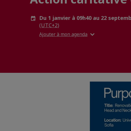
Du 1 janvier à 09h40 au 22 septemb
(UTC+2)
Ajouter à mon agenda