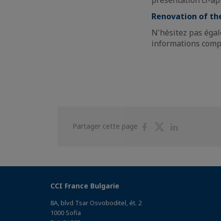
présentation ci-ap
Renovation of th
N'hésitez pas éga
informations comp
Partager
Partager
Partager
Partager cette page
sur
sur
sur
Facebook
Twitter
Linkedin
CCI France Bulgarie
8A, blvd Tsar Osvoboditel, ét. 2
1000 Sofia