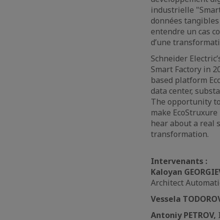
industrielle "Smart
données tangibles 
entendre un cas co
d’une transformati
Schneider Electric
Smart Factory in 2
based platform EcoS
data center, subst
The opportunity to
make EcoStruxure n
hear about a real 
transformation.
Intervenants :
Kaloyan GEORGIE
Architect Automa
Vessela TODORO
Antoniy PETROV,