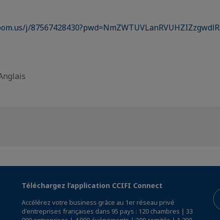
.zoom.us/j/87567428430?pwd=NmZWTUVLanRVUHZIZzgwdl
Anglais
Téléchargez l’application CCIFI Connect
Accélérez votre business grâce au 1er réseau privé
d'entreprises françaises dans 95 pays : 120 chambres | 33