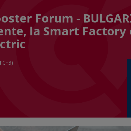
ooster Forum - BULGARI
gente, la Smart Factory
ctric
TC+3)