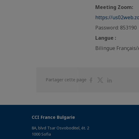
Мeeting Zoom:
https://us02web
Password: 853190
Langue :
Bilingue Français/
Partager
Partager
Partager
Partager cette page
sur
sur
sur
Facebook
Twitter
Linkedin
CCI France Bulgarie
8A, blvd Tsar Osvoboditel, ét. 2
1000 Sofia