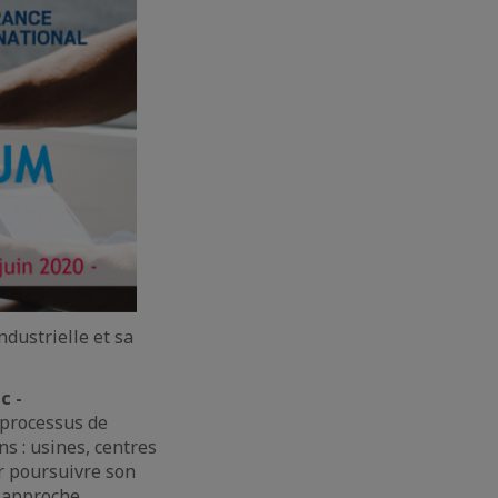
ndustrielle et sa
c -
 processus de
ns : usines, centres
r poursuivre son
e approche