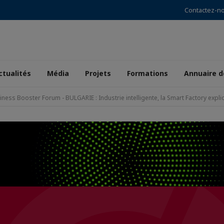
Contactez-n
ctualités
Média
Projets
Formations
Annuaire 
iness Booster Forum - BULGARIE : Industrie intelligente, la Smart Factory expli