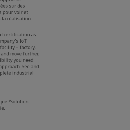
sées sur des
s pour voir et
la réalisation
 certification as
company’s IoT
cility – factory,
 and move further.
ibility you need
 approach. See and
lete industrial
ique /Solution
ie.