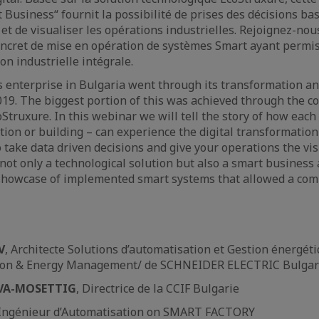
 Business“ fournit la possibilité de prises des décisions ba
et de visualiser les opérations industrielles. Rejoignez-nou
ncret de mise en opération de systèmes Smart ayant permis 
on industrielle intégrale.
’s enterprise in Bulgaria went through its transformation and
019. The biggest portion of this was achieved through the 
truxure. In this webinar we will tell the story of how each fa
ation or building – can experience the digital transformation
 take data driven decisions and give your operations the vis
ot only a technological solution but also a smart business
showcase of implemented smart systems that allowed a comp
V
, Architecte Solutions d’automatisation et Gestion énergét
tion & Energy Management/ de SCHNEIDER ELECTRIC Bulgar
VA-MOSETTIG
, Directrice de la CCIF Bulgarie
Ingénieur d’Automatisation on SMART FACTORY