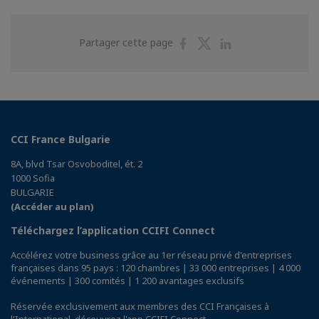
Partager
Partager
Partager
Partager cette page
sur
sur
sur
Facebook
Twitter
Linkedin
CCI France Bulgarie
8A, blvd Tsar Osvoboditel, ét. 2
1000 Sofia
BULGARIE
(Accéder au plan)
Téléchargez l’application CCIFI Connect
Accélérez votre business grâce au 1er réseau privé d'entreprises
françaises dans 95 pays : 120 chambres | 33 000 entreprises | 4 000
événements | 300 comités | 1 200 avantages exclusifs
Réservée exclusivement aux membres des CCI Françaises à
l'International,
découvrez l'app CCIFI Connect
.