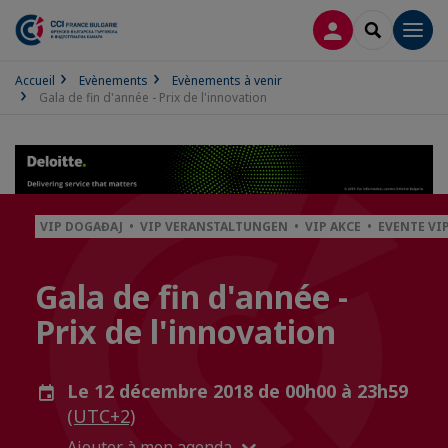
CONNEXION
RECHERCH
Men
Accueil
Evènements
Evènements à venir
Gala de fin d'année - Prix de l'innovation
VIP DOGAĐAJ • VIP VERANSTALTUNGEN • VIP AKCE • EVENTE VI
Gala de fin d'année -
Prix de l'innovation
Le 12 décembre 2018 de 00h00 à 23h59
(UTC+2)
Ajouter à mon agenda