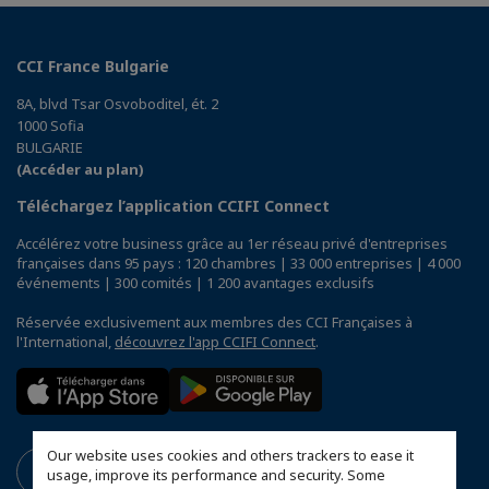
CCI France Bulgarie
8A, blvd Tsar Osvoboditel, ét. 2
1000 Sofia
BULGARIE
(Accéder au plan)
Téléchargez l’application CCIFI Connect
Accélérez votre business grâce au 1er réseau privé d'entreprises
françaises dans 95 pays : 120 chambres | 33 000 entreprises | 4 000
événements | 300 comités | 1 200 avantages exclusifs
Réservée exclusivement aux membres des CCI Françaises à
l'International,
découvrez l'app CCIFI Connect
.
Our website uses cookies and others trackers to ease it
usage, improve its performance and security. Some