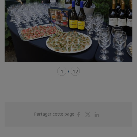
1
/
12
Partager
Partager
Partager
Partager cette page
sur
sur
sur
Facebook
Twitter
Linkedin