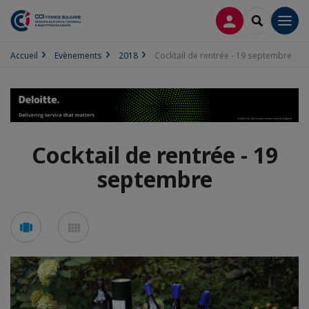
CONNEXION
RECHERCH
Men
Accueil
Evènements
2018
Cocktail de rentrée - 19 septembre
Cocktail de rentrée - 19
septembre
Voir
Voir
en
en
mode
mode
carousel
mosaïque