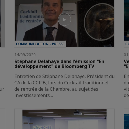
COMMUNICATION - PRESSE
C
14/09/2020
01
Stéphane Delahaye dans l'émission "En
Ve
développement" de Bloomberg TV
"
Entretien de Stéphane Delahaye, Président du
En
CA de la CCIFB, lors du Cocktail traditionnel
di
sur
de rentrée de la Chambre, au sujet des
vi
investissements…
de