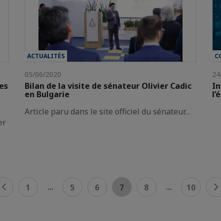
ACTUALITÉS
C
05/06/2020
24
es
Bilan de la visite de sénateur Olivier Cadic
In
en Bulgarie
l’
Article paru dans le site officiel du sénateur…
er
...
...
1
5
6
7
8
10