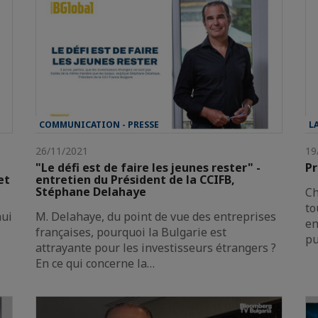
COMMUNICATION - PRESSE
L
26/11/2021
19
"Le défi est de faire les jeunes rester" -
Pr
et
entretien du Président de la CCIFB,
Stéphane Delahaye
Ch
to
hui
M. Delahaye, du point de vue des entreprises
en
françaises, pourquoi la Bulgarie est
pu
attrayante pour les investisseurs étrangers ?
En ce qui concerne la…