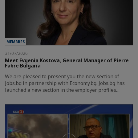
MEMBRES
31/07/2026
Meet Evgenia Kostova, General Manager of Pierre
Fabre Bulgaria
We are pleased to present you the new section of
Jobs.bg in partnership with Economy.bg. Jobs.bg has
launched a new section in the employer profiles…