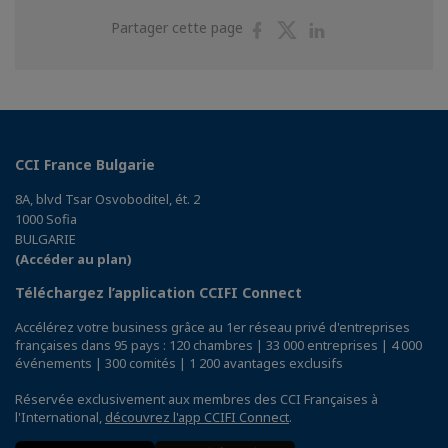
Partager
Partager
Partager
Partager cette page
sur
sur
sur
Facebook
Twitter
Linkedin
CCI France Bulgarie
8A, blvd Tsar Osvoboditel, ét. 2
1000 Sofia
BULGARIE
(Accéder au plan)
Téléchargez l’application CCIFI Connect
Accélérez votre business grâce au 1er réseau privé d'entreprises
françaises dans 95 pays : 120 chambres | 33 000 entreprises | 4 000
événements | 300 comités | 1 200 avantages exclusifs
Réservée exclusivement aux membres des CCI Françaises à
l'International,
découvrez l'app CCIFI Connect
.