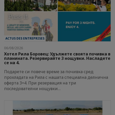
ACTUS DES ENTREPRISES
06/08/2026
Хотел Рила Боровец: Удължете своята почивка в
планината. Резервирайте 3 нощувки. Насладете
се на 4.
Подарете си повече време за почивка сред
прохладата на Рила с нашата специална делнична
оферта 3=4. При резервация на три
последователни нощувки…