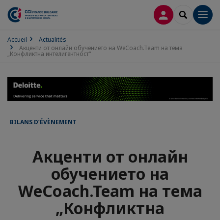
CONNEXION
RECHERCH
Men
Accueil
Actualités
Акценти от онлайн обучението на WеCoach.Team на тема
„Конфликтна интелигентност“
BILANS D’ÉVÈNEMENT
Акценти от онлайн
обучението на
WеCoach.Team на тема
„Конфликтна