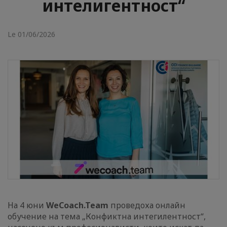
интелигентност“
Le 01/06/2026
На 4 юни
WеCoach.Team
прoведoха онлайн
обучение на тема „Конфиктна интегилентност“,