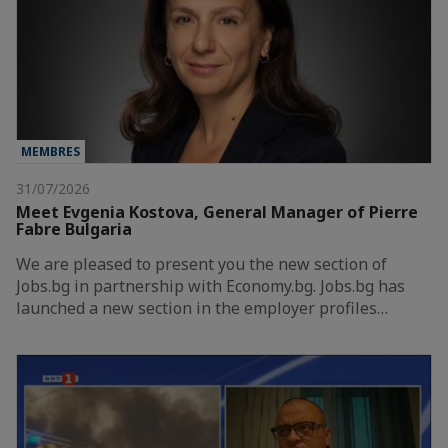
MEMBRES
31/07/2026
Meet Evgenia Kostova, General Manager of Pierre
Fabre Bulgaria
We are pleased to present you the new section of
Jobs.bg in partnership with Economy.bg. Jobs.bg has
launched a new section in the employer profiles…