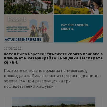
ACTUS DES ENTREPRISES
06/08/2026
Хотел Рила Боровец: Удължете своята почивка в
планината. Резервирайте 3 нощувки. Насладете
се на 4.
Подарете си повече време за почивка сред
прохладата на Рила с нашата специална делнична
оферта 3=4. При резервация на три
последователни нощувки…