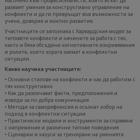
насочено към професионалисти, които искат да
развият умения за конструктивно управление на
конфликти и да ги превръщат във възможности за
учене, доверие и екипно развитие.
Участниците се запознаха с Харвардския модел за
типовете конфликти и начините за работа с тях,
както и бяха обсъдени когнитивните изкривявания
и ролите, които хората заемат в конфликтни
ситуации.
Какво научиха участниците:
• Основни стилове на конфликти и как да работим с
тях конструктивно
• Как да различават факти, предположения и
изводи за по-добра комуникация
• Методи за саморефлексия и осъзнат избор на
подход в конфликтни ситуации
• Практически модели и инструменти за справяне
с напрежение и различни типове поведения
• Сценарии и казуси за трениране на уменията