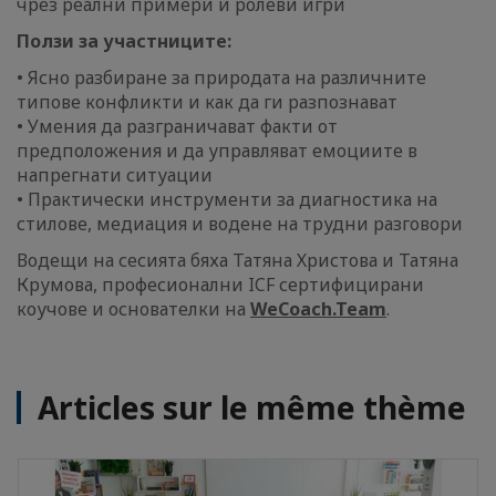
чрез реални примери и ролеви игри
Ползи за участниците:
• Ясно разбиране за природата на различните
типове конфликти и как да ги разпознават
• Умения да разграничават факти от
предположения и да управляват емоциите в
напрегнати ситуации
• Практически инструменти за диагностика на
стилове, медиация и водене на трудни разговори
Водещи на сесията бяха Татяна Христова и Татяна
Крумова, професионални ICF сертифицирани
коучове и основателки на
WeCoach.Team
.
Articles sur le même thème