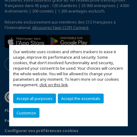
Accélérez votre business grâce au 1er réseau privé d'entreprises
françaises dans 95 pays : 120 chambres | 33 000 entreprises | 4 000
événements | 300 comités | 1 200 avantages exclusifs
Réservée exclusivement aux membres des CCI Françaises à
l'International,
découvrez l'app CCIFI Connect
.
Our website uses cookies and others trackers to ease it
usage, improve its performance and security. Some
cookies, that don't involved functionnality and security,
required your consent to be used. Your choices will concern
the whole website. You will be allowed to change your
parameters at any moment. To learn more on our cookies
management,
click on this link
.
Accept all purposes
Accept the essentials
Plan du site
Mentions légales
Customize
Politique de confidentialité
FAQ
Configurer vos préférences cookies