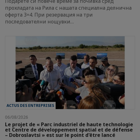
Подарете си повече време за почивка сред
прохладата на Рила с нашата специална делнична
оферта 3=4. При резервация на три
последователни нощувки…
ACTUS DES ENTREPRISES
06/08/2026
Le projet de « Parc industriel de haute technologie
et Centre de développement spatial et de défense
– Dobroslavtsi » est sur le point d'être lancé