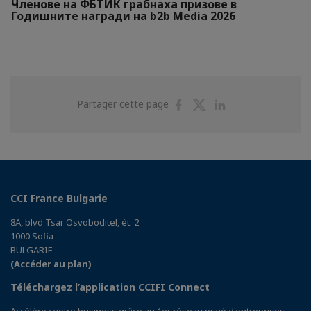
Членове на ФБТИК грабнаха призове в
Годишните награди на b2b Media 2026
Partager
Partager
Partager
Partager cette page
sur
sur
sur
Facebook
Twitter
Linkedin
CCI France Bulgarie
8A, blvd Tsar Osvoboditel, ét. 2
1000 Sofia
BULGARIE
(Accéder au plan)
Téléchargez l’application CCIFI Connect