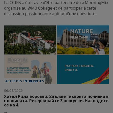
La CCIFB a été ravie d’être partenaire du #MorningMix
organisé au @M3 College et de participer à cette
discussion passionnante autour d’une question…
ACTUS DES ENTREPRISES
06/08/2026
Хотел Рила Боровец: Удължете своята почивка в
планината. Резервирайте 3 нощувки. Насладете
се на 4.