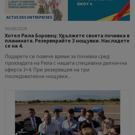
ACTUS DES ENTREPRISES
06/08/2026
Хотел Рила Боровец: Удължете своята почивка в
планината. Резервирайте 3 нощувки. Насладете
се на 4.
Подарете си повече време за почивка сред
прохладата на Рила с нашата специална делнична
оферта 3=4. При резервация на три
последователни нощувки…