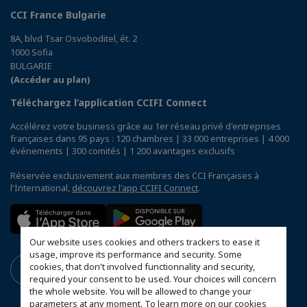
CCI France Bulgarie
8A, blvd Tsar Osvoboditel, ét. 2
1000 Sofia
BULGARIE
(Accéder au plan)
Téléchargez l’application CCIFI Connect
Accélérez votre business grâce au 1er réseau privé d'entreprises
françaises dans 95 pays : 120 chambres | 33 000 entreprises | 4 000
événements | 300 comités | 1 200 avantages exclusifs
Réservée exclusivement aux membres des CCI Françaises à
l'International,
découvrez l'app CCIFI Connect
.
Our website uses cookies and others trackers to ease it
usage, improve its performance and security. Some
cookies, that don't involved functionnality and security,
required your consent to be used. Your choices will concern
the whole website. You will be allowed to change your
parameters at any moment. To learn more on our cookies