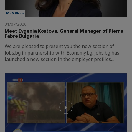
MEMBRES
31/07/2026
Meet Evgenia Kostova, General Manager of Pierre
Fabre Bulgaria
We are pleased to present you the new section of
Jobs.bg in partnership with Economy.bg. Jobs.bg has
launched a new section in the employer profiles…