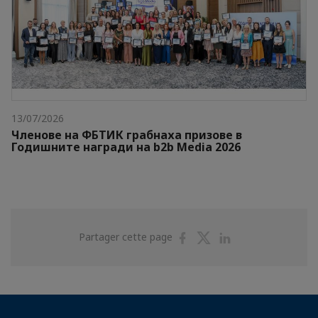
13/07/2026
Членове на ФБТИК грабнаха призове в
Годишните награди на b2b Media 2026
Partager
Partager
Partager
Partager cette page
sur
sur
sur
Facebook
Twitter
Linkedin