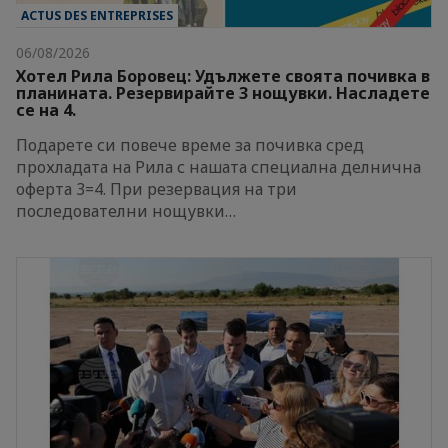
ACTUS DES ENTREPRISES
06/08/2026
Хотел Рила Боровец: Удължете своята почивка в
планината. Резервирайте 3 нощувки. Насладете
се на 4.
Подарете си повече време за почивка сред
прохладата на Рила с нашата специална делнична
оферта 3=4. При резервация на три
последователни нощувки…