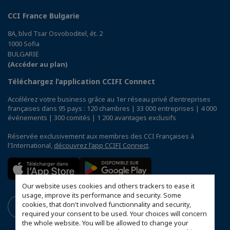
CCI France Bulgarie
8A, blvd Tsar Osvoboditel, ét. 2
1000 Sofia
BULGARIE
(Accéder au plan)
Téléchargez l’application CCIFI Connect
Accélérez votre business grâce au 1er réseau privé d'entreprises
françaises dans 95 pays : 120 chambres | 33 000 entreprises | 4 000
événements | 300 comités | 1 200 avantages exclusifs
Réservée exclusivement aux membres des CCI Françaises à
l'International,
découvrez l'app CCIFI Connect
.
Our website uses cookies and others trackers to ease it
usage, improve its performance and security. Some
cookies, that don't involved functionnality and security,
required your consent to be used. Your choices will concern
the whole website. You will be allowed to change your