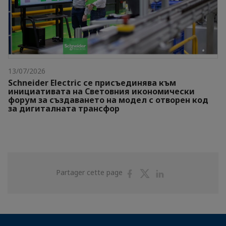
13/07/2026
Schneider Electric се присъединява към
инициативата на Световния икономически
форум за създаването на модел с отворен код
за дигиталната трансфор
Partager
Partager
Partager
Partager cette page
sur
sur
sur
Facebook
Twitter
Linkedin