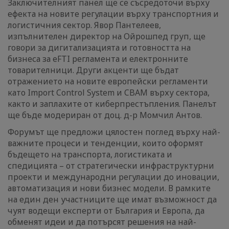
Заключителният панел ще се съсредоточи върху
ефекта на новите регулации върху транспортния и
логистичния сектор. Явор Пантелеев,
изпълнителен директор на Ойрошпед груп, ще
говори за дигитализацията и готовността на
бизнеса за eFTI регламента и електронните
товарителници. Други акценти ще бъдат
отражението на новите европейски регламенти
като Import Control System и CBAM върху сектора,
както и заплахите от киберпрестъпления. Панелът
ще бъде модериран от доц. д-р Момчил Антов.
Форумът ще предложи цялостен поглед върху най-
важните процеси и тенденции, които оформят
бъдещето на транспорта, логистиката и
спедицията – от стратегически инфраструктурни
проекти и международни регулации до иновации,
автоматизация и нови бизнес модели. В рамките
на един ден участниците ще имат възможност да
чуят водещи експерти от България и Европа, да
обменят идеи и да потърсят решения на най-