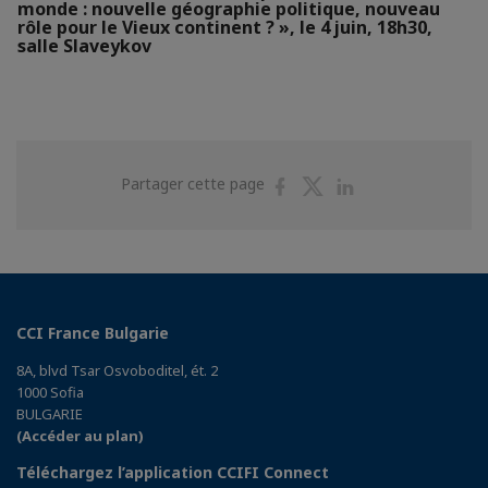
monde : nouvelle géographie politique, nouveau
rôle pour le Vieux continent ? », le 4 juin, 18h30,
salle Slaveykov
Partager
Partager
Partager
Partager cette page
sur
sur
sur
Facebook
Twitter
Linkedin
CCI France Bulgarie
8A, blvd Tsar Osvoboditel, ét. 2
1000 Sofia
BULGARIE
(Accéder au plan)
Téléchargez l’application CCIFI Connect