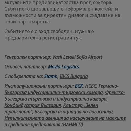
актуалните предизвикателства пред сектора.
Събитието ще завърши с неформален коктейл и
възможности за директен диалог и създаване на
нови партньорства.
Събитието е с вход свободен, нужна е
предварителна регистрация
тук
.
Генерален партньор:
Vasil Levski Sofia Airport
Основен партньор:
Movio Logistics
С подкрепата на:
Stamh
,
IBCS Bulgaria
Институционални партньори:
БСК
,
НСБС
,
Германо-
Българска индустриално-търговска камара
,
Френско-
българска търговска и индустриална камара
,
Конфиндустрия България
,
Клъстер „Зелен
транспорт“
,
Българска асоциация по логистика
,
Изпълнителната агенция за насърчаване на малките
и средните предприятия (ИАНМСП)