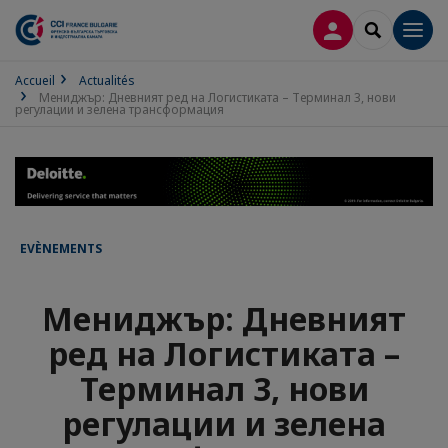
CONNEXION
RECHERCH
Men
Accueil
Actualités
Мениджър: Дневният ред на Логистиката – Терминал 3, нови
регулации и зелена трансформация
EVÈNEMENTS
Мениджър: Дневният
ред на Логистиката –
Терминал 3, нови
регулации и зелена