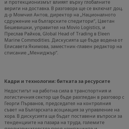
и протекционизмът влияят върху глобалните
вериги на доставка. В разговора ще се включат доц.
д-р Момчил Антов, директор на „Националното
сдружение на българските спедитори“, Цветан
Бешевишки, управител на Movio Logistics, и
Преслав Райков, Global Head of Trading в Eleen
Marine Commodities. Дискусията ще бъде водена от
Елисавета Якимова, заместник-главен редактор на
списание „Мениджър“.
Кадри и технологии: битката за ресурсите
Недостигът на работна сила в транспортния и
логистичния сектор ще бъде разгледан в разговор с
Георги Първанов, председател на контролния
съвет на Българската асоциация за управление на
хора. В дискусията ще бъдат поставени въпроси за
тенденциите на пазара на труда, големите
предизвикателства пред компаниите и