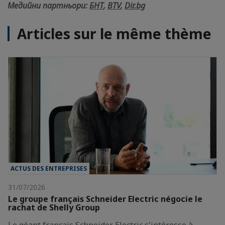
Медийни партньори:
БНТ
,
BTV
,
Dir.bg
Articles sur le même thème
ACTUS DES ENTREPRISES
31/07/2026
Le groupe français Schneider Electric négocie le
rachat de Shelly Group
Le géant français Schneider Electric s'intéresse à