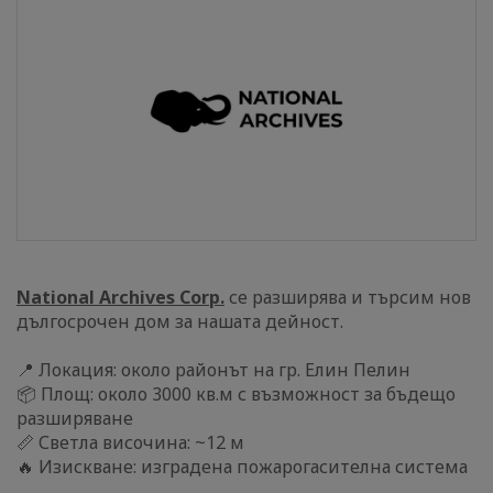
National Archives Corp.
се разширява и търсим нов
дългосрочен дом за нашата дейност.
📍 Локация: около районът на гр. Елин Пелин
📦 Площ: около 3000 кв.м с възможност за бъдещо
разширяване
📏 Светла височина: ~12 м
🔥 Изискване: изградена пожарогасителна система