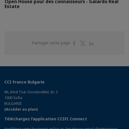
Open House pour des connaisseurs - Galardo Real
Estate
Partager
Partager
Partager
Partager cette page
sur
sur
sur
Facebook
Twitter
Linkedin
CCI France Bulgarie
8A, blvd Tsar Osvoboditel, ét. 2
1000 Sofia
BULGARIE
(Accéder au plan)
Téléchargez l’application CCIFI Connect
Accélérez votre business grâce au 1er réseau privé d'entreprises