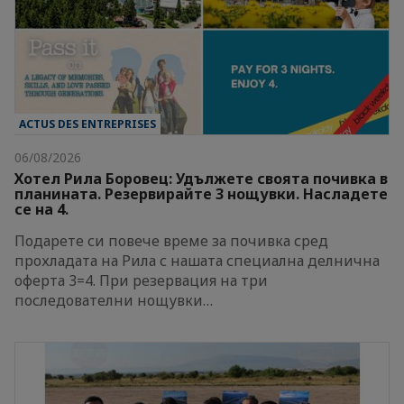
ACTUS DES ENTREPRISES
06/08/2026
Хотел Рила Боровец: Удължете своята почивка в
планината. Резервирайте 3 нощувки. Насладете
се на 4.
Подарете си повече време за почивка сред
прохладата на Рила с нашата специална делнична
оферта 3=4. При резервация на три
последователни нощувки…