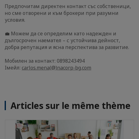
Предпочитам директен контакт със собственици,
но сме отворени и към брокери при разумни
условия.
💼 Можем да се определим като надежден и
дългосрочен наемател – с устойчива дейност,
добра репутация и ясна перспектива за развитие.
Мобилен за контакт: 0898243494
Iмейл:
carlos.mena(@)nacorp-bg.com
Articles sur le même thème