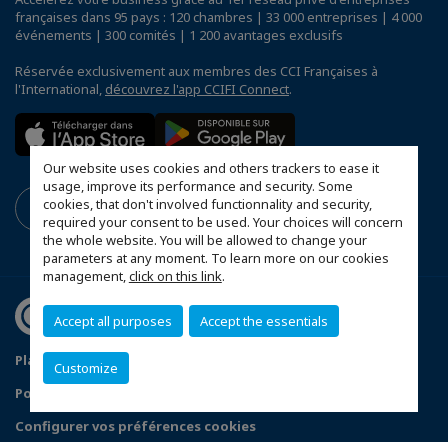
françaises dans 95 pays : 120 chambres | 33 000 entreprises | 4 000
événements | 300 comités | 1 200 avantages exclusifs
Réservée exclusivement aux membres des CCI Françaises à
l'International,
découvrez l'app CCIFI Connect
.
Our website uses cookies and others trackers to ease it
usage, improve its performance and security. Some
cookies, that don't involved functionnality and security,
required your consent to be used. Your choices will concern
the whole website. You will be allowed to change your
parameters at any moment. To learn more on our cookies
management,
click on this link
.
Accept all purposes
Accept the essentials
Plan du site
Mentions légales
Customize
Politique de confidentialité
FAQ
Configurer vos préférences cookies