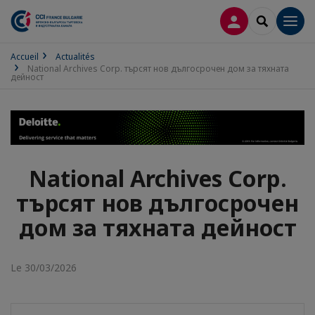
CONNEXION
RECHERCH
Men
Accueil
Actualités
National Archives Corp. търсят нов дългосрочен дом за тяхната
дейност
National Archives Corp.
търсят нов дългосрочен
дом за тяхната дейност
Le 30/03/2026