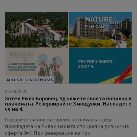
ACTUS DES ENTREPRISES
06/08/2026
Хотел Рила Боровец: Удължете своята почивка в
планината. Резервирайте 3 нощувки. Насладете
се на 4.
Подарете си повече време за почивка сред
прохладата на Рила с нашата специална делнична
оферта 3=4. При резервация на три