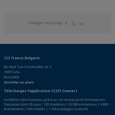
Partager
Partager
Partager
Partager cette page
sur
sur
sur
Facebook
Twitter
Linkedin
CCI France Bulgarie
8A, blvd Tsar Osvoboditel, ét. 2
1000 Sofia
BULGARIE
(Accéder au plan)
Téléchargez l’application CCIFI Connect
Accélérez votre business grâce au 1er réseau privé d'entreprises
françaises dans 95 pays : 120 chambres | 33 000 entreprises | 4 000
événements | 300 comités | 1 200 avantages exclusifs