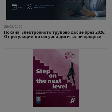
26/02/2026
Покана: Електронното трудово досие през 2026:
От регулации до сигурни дигитални процеси