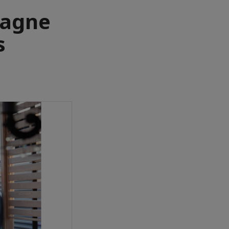
pagne
s