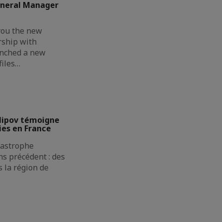
eneral Manager
you the new
rship with
unched a new
files…
lipov témoigne
ies en France
atastrophe
s précédent : des
 la région de