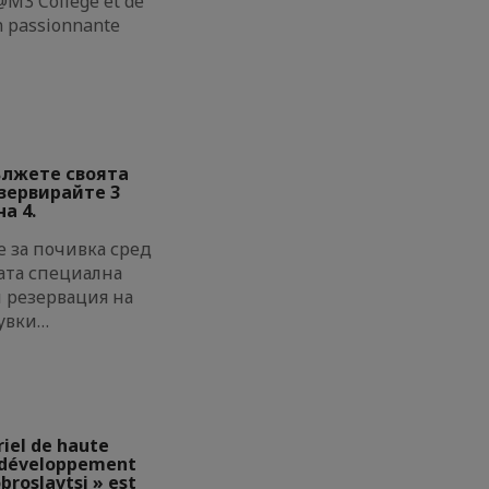
M3 College et de
on passionnante
ължете своята
езервирайте 3
а 4.
 за почивка сред
ата специална
и резервация на
увки…
riel de haute
e développement
broslavtsi » est