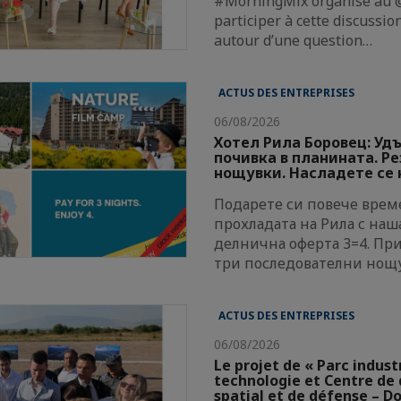
#MorningMix organisé au @
participer à cette discussi
autour d’une question…
ACTUS DES ENTREPRISES
06/08/2026
Хотел Рила Боровец: Уд
почивка в планината. Р
нощувки. Насладете се н
Подарете си повече време
прохладата на Рила с наш
делнична оферта 3=4. Пр
три последователни нощ
ACTUS DES ENTREPRISES
06/08/2026
Le projet de « Parc indust
technologie et Centre d
spatial et de défense – Do