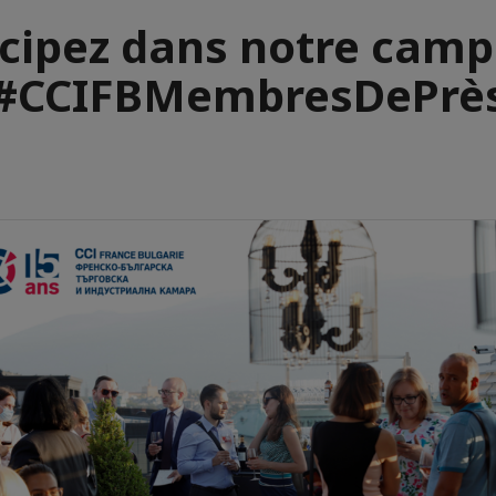
icipez dans notre cam
#CCIFBMembresDePrè