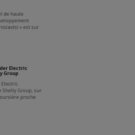
el de haute
éveloppement
oslavtsi » est sur
der Electric
ly Group
Electric
de Shelly Group, sur
boursière proche