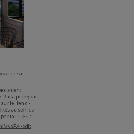
rouvante à
 accordant
e. Voila pourquoi
ur le lien ci-
lités au sein du
par la CCIFB :
hlMvoFvk/edit