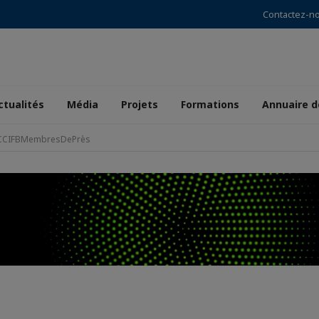
Contactez-n
ctualités
Média
Projets
Formations
Annuaire 
 #CCIFBMembresDePrès