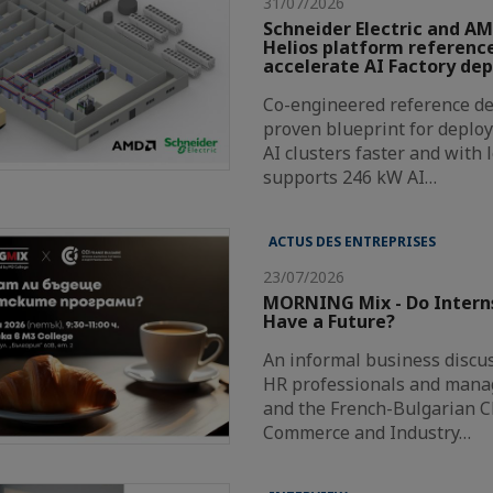
31/07/2026
Schneider Electric and AM
Helios platform reference
accelerate AI Factory de
Co-engineered reference de
proven blueprint for deploy
AI clusters faster and with 
supports 246 kW AI…
ACTUS DES ENTREPRISES
23/07/2026
MORNING Mix - Do Intern
Have a Future?
An informal business discus
HR professionals and mana
and the French-Bulgarian 
Commerce and Industry…