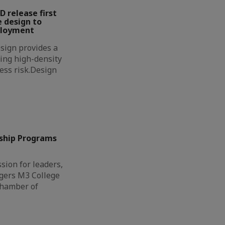
D release first
 design to
ployment
sign provides a
ing high-density
less risk.Design
ship Programs
sion for leaders,
gers M3 College
Chamber of