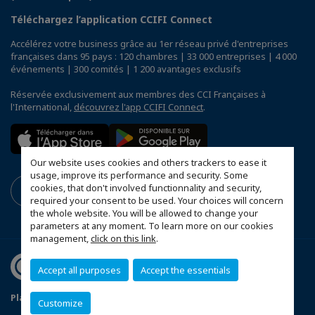
Téléchargez l’application CCIFI Connect
Accélérez votre business grâce au 1er réseau privé d'entreprises
françaises dans 95 pays : 120 chambres | 33 000 entreprises | 4 000
événements | 300 comités | 1 200 avantages exclusifs
Réservée exclusivement aux membres des CCI Françaises à
l'International,
découvrez l'app CCIFI Connect
.
Our website uses cookies and others trackers to ease it
usage, improve its performance and security. Some
cookies, that don't involved functionnality and security,
required your consent to be used. Your choices will concern
the whole website. You will be allowed to change your
parameters at any moment. To learn more on our cookies
management,
click on this link
.
Accept all purposes
Accept the essentials
Plan du site
Mentions légales
Customize