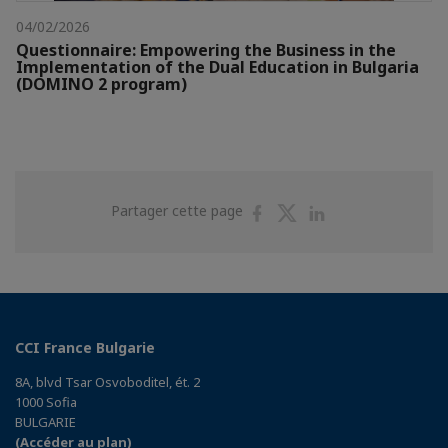
04/02/2026
Questionnaire: Empowering the Business in the
Implementation of the Dual Education in Bulgaria
(DOMINO 2 program)
Partager
Partager
Partager
Partager cette page
sur
sur
sur
Facebook
Twitter
Linkedin
CCI France Bulgarie
8A, blvd Tsar Osvoboditel, ét. 2
1000 Sofia
BULGARIE
(Accéder au plan)