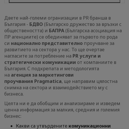
Двете най-големи огранизации в PR бранша в
България -
БДВО
(Българско дружество за връзки с
обществеността) и
БАПРА
(Българска асоциация на
ПР агенциите) се обединяват за първото по рода
си
национално представително
проучване за
развитието на сектора у нас. То ще очертае
нагласите за потребление на
PR услуги и
стратегически комуникации
от компаниите в
България. С подкрепата и методологията
на
агенция за маркетингови
проучвания Pragmatica
, ще направим цялостна
снимка на сектора и взаимодействието му с
бизнеса.
Целта ни е да обобщим и анализираме и изведем
ценна информация за малкия, средния и големия
бизнес:
Какви са утвърдените
комуникационни