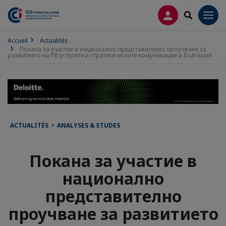
CONNEXION
RECHERCH
Men
Accueil
Actualités
Покана за участие в национално представително проучване за
развитието на PR услугите и стратегическите комуникации в България
ACTUALITÉS • ANALYSES & ETUDES
Покана за участие в
национално
представително
проучване за развитието