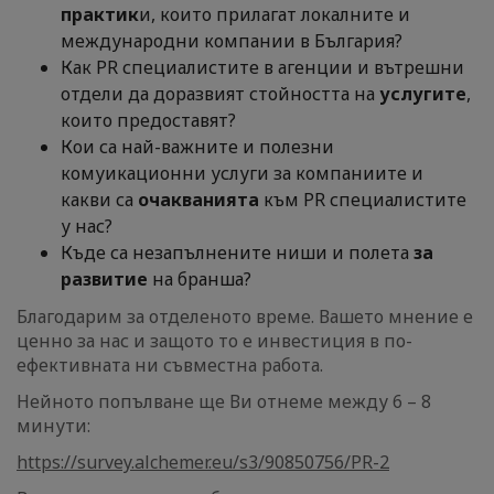
практик
и, които прилагат локалните и
международни компании в България?
Как PR специалистите в агенции и вътрешни
отдели да доразвият стойността на
услугите
,
които предоставят?
Кои са най-важните и полезни
комуикационни услуги за компаниите и
какви са
очакванията
към PR специалистите
у нас?
Къде са незапълнените ниши и полета
за
развитие
на бранша?
Благодарим за отделеното време. Вашето мнение е
ценно за нас и защото то е инвестиция в по-
ефективната ни съвместна работа.
Нейното попълване ще Ви отнеме между 6 – 8
минути:
https://survey.alchemer.eu/s3/90850756/PR-2