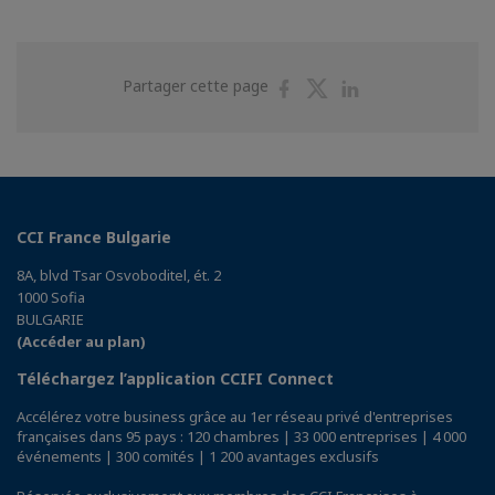
Partager
Partager
Partager
Partager cette page
sur
sur
sur
Facebook
Twitter
Linkedin
CCI France Bulgarie
8A, blvd Tsar Osvoboditel, ét. 2
1000 Sofia
BULGARIE
(Accéder au plan)
Téléchargez l’application CCIFI Connect
Accélérez votre business grâce au 1er réseau privé d'entreprises
françaises dans 95 pays : 120 chambres | 33 000 entreprises | 4 000
événements | 300 comités | 1 200 avantages exclusifs