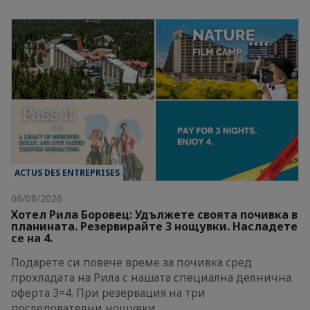
ACTUS DES ENTREPRISES
06/08/2026
Хотел Рила Боровец: Удължете своята почивка в
планината. Резервирайте 3 нощувки. Насладете
се на 4.
Подарете си повече време за почивка сред
прохладата на Рила с нашата специална делнична
оферта 3=4. При резервация на три
последователни нощувки…