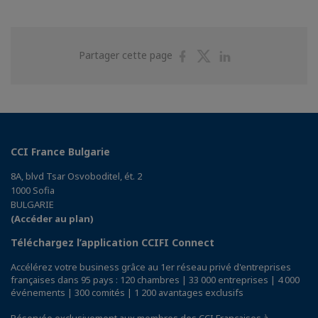
Partager
Partager
Partager
Partager cette page
sur
sur
sur
Facebook
Twitter
Linkedin
CCI France Bulgarie
8A, blvd Tsar Osvoboditel, ét. 2
1000 Sofia
BULGARIE
(Accéder au plan)
Téléchargez l’application CCIFI Connect
Accélérez votre business grâce au 1er réseau privé d'entreprises
françaises dans 95 pays : 120 chambres | 33 000 entreprises | 4 000
événements | 300 comités | 1 200 avantages exclusifs
Réservée exclusivement aux membres des CCI Françaises à