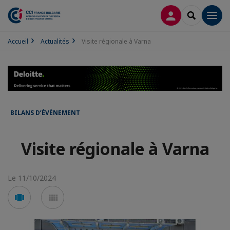
CONNEXION
RECHERCH
Men
Accueil
Actualités
Visite régionale à Varna
BILANS D’ÉVÈNEMENT
Visite régionale à Varna
Le 11/10/2024
Voir
Voir
en
en
mode
mode
carousel
mosaïque