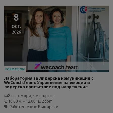
8
OCT.
2026
FORMATION
Лаборатория за лидерска комуникация с
WeCoach.Team: Управление на емоции и
лидерско присъствие под напрежение
📅8 октомври, четвъртък
⏰10.00 ч. - 12.00 ч., Zoom
🗣️ Работен език: Български