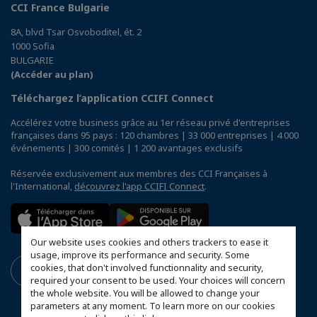
CCI France Bulgarie
8A, blvd Tsar Osvoboditel, ét. 2
1000 Sofia
BULGARIE
(Accéder au plan)
Téléchargez l’application CCIFI Connect
Accélérez votre business grâce au 1er réseau privé d'entreprises
françaises dans 95 pays : 120 chambres | 33 000 entreprises | 4 000
événements | 300 comités | 1 200 avantages exclusifs
Réservée exclusivement aux membres des CCI Françaises à
l'International,
découvrez l'app CCIFI Connect
.
Our website uses cookies and others trackers to ease it
usage, improve its performance and security. Some
cookies, that don't involved functionnality and security,
required your consent to be used. Your choices will concern
the whole website. You will be allowed to change your
parameters at any moment. To learn more on our cookies