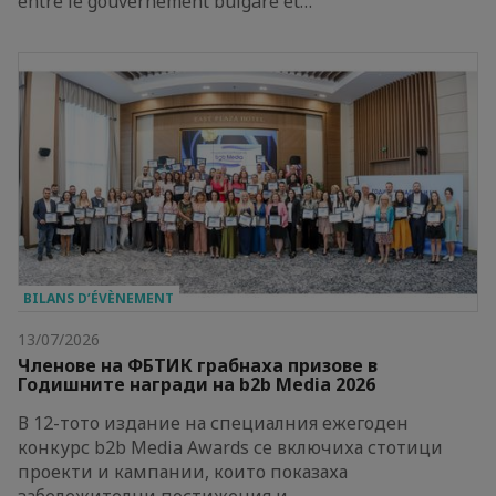
entre le gouvernement bulgare et…
BILANS D’ÉVÈNEMENT
13/07/2026
Членове на ФБТИК грабнаха призове в
Годишните награди на b2b Media 2026
В 12-тото издание на специалния ежегоден
конкурс b2b Media Awards се включиха стотици
проекти и кампании, които показаха