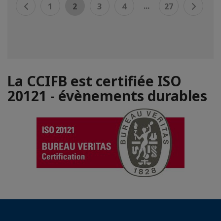
...
1
2
3
4
27
La CCIFB est certifiée ISO
20121 - évènements durables