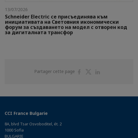
13/07/2026
Schneider Electric се присъединява към
инициативата на Световния икономически
форум за създаването на модел с отворен код
за дигиталната трансфор
Partager
Partager
Partager
Partager cette page
sur
sur
sur
Facebook
Twitter
Linkedin
CCI France Bulgarie
8A, blvd Tsar Osvoboditel, ét. 2
1000 Sofia
BULGARIE