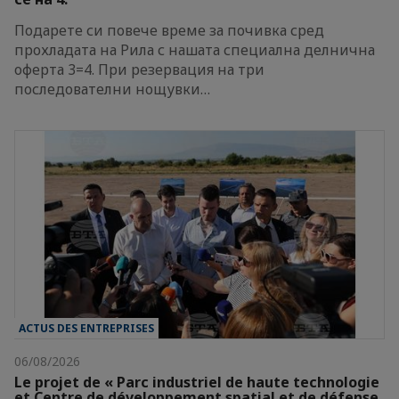
Подарете си повече време за почивка сред
прохладата на Рила с нашата специална делнична
оферта 3=4. При резервация на три
последователни нощувки…
ACTUS DES ENTREPRISES
06/08/2026
Le projet de « Parc industriel de haute technologie
et Centre de développement spatial et de défense