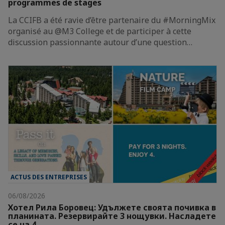
programmes de stages
La CCIFB a été ravie d’être partenaire du #MorningMix
organisé au @M3 College et de participer à cette
discussion passionnante autour d’une question…
ACTUS DES ENTREPRISES
06/08/2026
Хотел Рила Боровец: Удължете своята почивка в
планината. Резервирайте 3 нощувки. Насладете
се на 4.