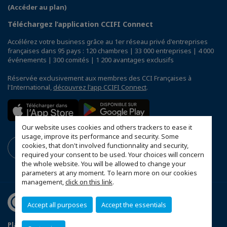
(Accéder au plan)
Téléchargez l’application CCIFI Connect
Accélérez votre business grâce au 1er réseau privé d'entreprises
françaises dans 95 pays : 120 chambres | 33 000 entreprises | 4 000
événements | 300 comités | 1 200 avantages exclusifs
Réservée exclusivement aux membres des CCI Françaises à
l'International,
découvrez l'app CCIFI Connect
.
Our website uses cookies and others trackers to ease it
usage, improve its performance and security. Some
cookies, that don't involved functionnality and security,
required your consent to be used. Your choices will concern
the whole website. You will be allowed to change your
parameters at any moment. To learn more on our cookies
management,
click on this link
.
Accept all purposes
Accept the essentials
Plan du site
Mentions légales