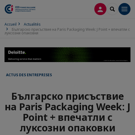
CONNEXION
RECHERCH
Men
Accueil
Actualités
Българско присъствие на Paris Packaging Week: J Point + впечатли с
луксозни опаковки
ACTUS DES ENTREPRISES
Българско присъствие
на Paris Packaging Week: J
Point + впечатли с
луксозни опаковки