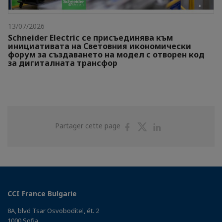
13/07/2026
Schneider Electric се присъединява към
инициативата на Световния икономически
форум за създаването на модел с отворен код
за дигиталната трансфор
Partager
Partager
Partager
Partager cette page
sur
sur
sur
Facebook
Twitter
Linkedin
CCI France Bulgarie
8A, blvd Tsar Osvoboditel, ét. 2
1000 Sofia