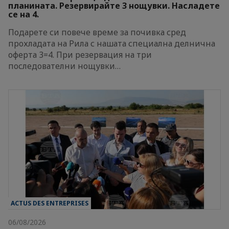
планината. Резервирайте 3 нощувки. Насладете
се на 4.
Подарете си повече време за почивка сред
прохладата на Рила с нашата специална делнична
оферта 3=4. При резервация на три
последователни нощувки…
ACTUS DES ENTREPRISES
06/08/2026