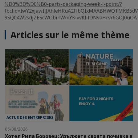
%D0%BD%D0%B0-paris-packaging-week-j-point/?
fbclid=IwY2xjawIlJAhleHRuA2FlbQIxMAABHWQTMKB5dV
9SQ04W2sdjZE5cWObinWmYKivvKlilDNvaHrvr6GOJ0uOA_
Articles sur le même thème
ACTUS DES ENTREPRISES
06/08/2026
Хотел Рила Боровец: Удължете своята почивка в