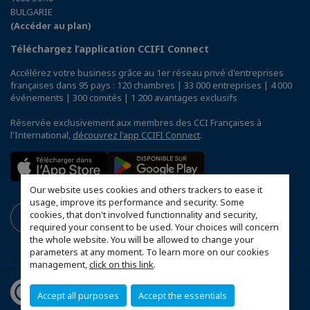
BULGARIE
(Accéder au plan)
Téléchargez l’application CCIFI Connect
Accélérez votre business grâce au 1er réseau privé d'entreprises
françaises dans 95 pays : 120 chambres | 33 000 entreprises | 4 000
événements | 300 comités | 1 200 avantages exclusifs
Réservée exclusivement aux membres des CCI Françaises à
l'International,
découvrez l'app CCIFI Connect
.
Our website uses cookies and others trackers to ease it
usage, improve its performance and security. Some
cookies, that don't involved functionnality and security,
required your consent to be used. Your choices will concern
the whole website. You will be allowed to change your
parameters at any moment. To learn more on our cookies
management,
click on this link
.
Accept all purposes
Accept the essentials