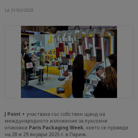
Le 21/02/2025
J Point +
участваха със собствен щанд на
международното изложение за луксозни
опаковки
Paris Packaging Week
, което се проведе
на 28 и 29 януари 2025 г. в Париж.