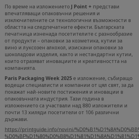
По време на изложението
J Point +
представи
впечатляващи опаковъчни решения и
изключителните си технологични възможности в
областта на следпечатните ефекти. Българската
печатница изненада посетителите с разнообразие
от продукти – опаковки за козметика, кутии за
вино и луксозен алкохол, изискани опаковки за
шоколадови изделия, както и нестандартни кутии,
които отразяват иновациите и креативността на
компанията.
Paris Packaging Week 2025
е изложение, събиращо
водещи специалисти и компании от цял свят, за да
покажат най-новите постижения и иновации в
опаковъчната индустрия. Тази година в
изложението са участвали над 880 изложители и
почти 13 хиляди посетители от 106 различни
държави.
https://printguide.info/novini/%D0%B1%D1%8A%
%D0%BF%D1%80%D0%B8%D1%81%D1%8A%D1%81%D1