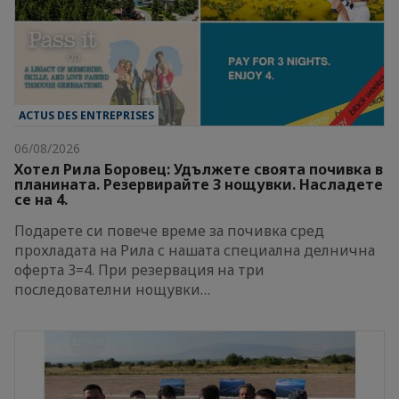
ACTUS DES ENTREPRISES
06/08/2026
Хотел Рила Боровец: Удължете своята почивка в
планината. Резервирайте 3 нощувки. Насладете
се на 4.
Подарете си повече време за почивка сред
прохладата на Рила с нашата специална делнична
оферта 3=4. При резервация на три
последователни нощувки…