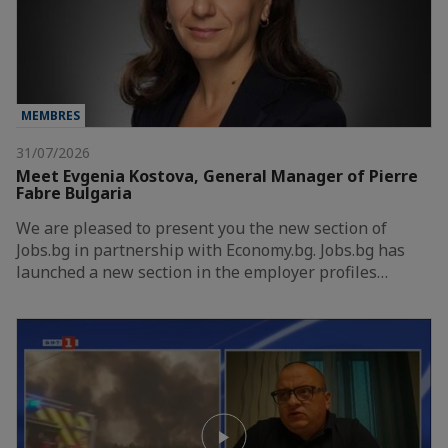
MEMBRES
31/07/2026
Meet Evgenia Kostova, General Manager of Pierre
Fabre Bulgaria
We are pleased to present you the new section of
Jobs.bg in partnership with Economy.bg. Jobs.bg has
launched a new section in the employer profiles…