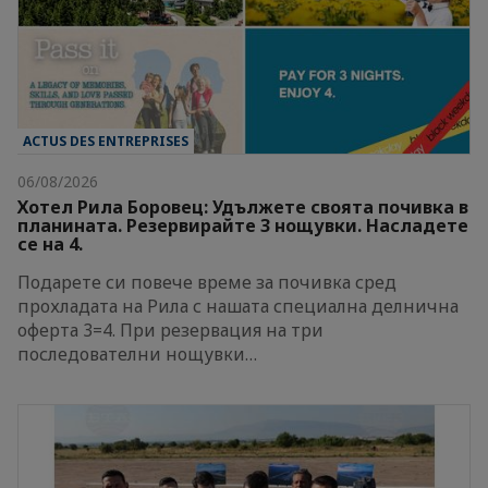
ACTUS DES ENTREPRISES
06/08/2026
Хотел Рила Боровец: Удължете своята почивка в
планината. Резервирайте 3 нощувки. Насладете
се на 4.
Подарете си повече време за почивка сред
прохладата на Рила с нашата специална делнична
оферта 3=4. При резервация на три
последователни нощувки…