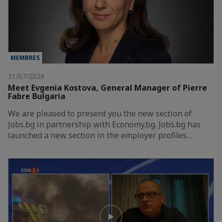
MEMBRES
31/07/2026
Meet Evgenia Kostova, General Manager of Pierre
Fabre Bulgaria
We are pleased to present you the new section of
Jobs.bg in partnership with Economy.bg. Jobs.bg has
launched a new section in the employer profiles…