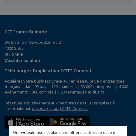
Facebook
Twitter
Linkedin
CCI France Bulgarie
8A, blvd Tsar Osvoboditel, ét. 2
1000 Sofia
BULGARIE
(Accéder au plan)
Téléchargez l’application CCIFI Connect
Accélérez votre business grâce au 1er réseau privé d'entreprises
françaises dans 95 pays : 120 chambres | 33 000 entreprises | 4 000
événements | 300 comités | 1 200 avantages exclusifs
Réservée exclusivement aux membres des CCI Françaises à
l'International,
découvrez l'app CCIFI Connect
.
Our website uses cookies and others trackers to ease it