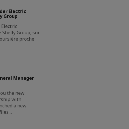
der Electric
ly Group
Electric
de Shelly Group, sur
boursière proche
eneral Manager
you the new
rship with
unched a new
files…