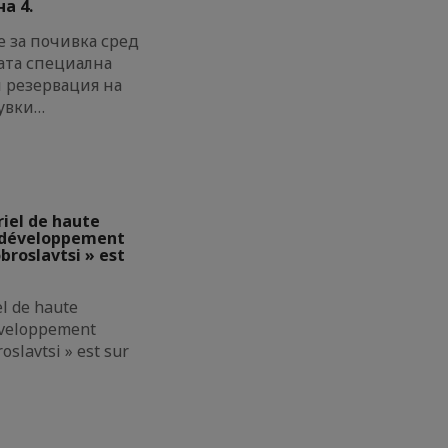
а 4.
 за почивка сред
ата специална
и резервация на
увки…
riel de haute
e développement
broslavtsi » est
el de haute
éveloppement
oslavtsi » est sur