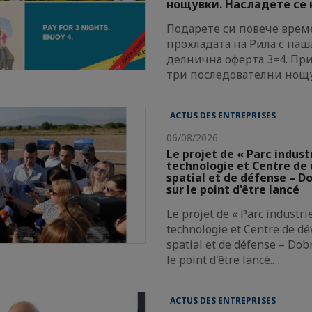
нощувки. Насладете се н
Подарете си повече време
прохладата на Рила с наш
делнична оферта 3=4. Пр
три последователни нощ
ACTUS DES ENTREPRISES
06/08/2026
Le projet de « Parc indust
technologie et Centre d
spatial et de défense – Do
sur le point d'être lancé
Le projet de « Parc industri
technologie et Centre de d
spatial et de défense – Dobr
le point d'être lancé.…
ACTUS DES ENTREPRISES