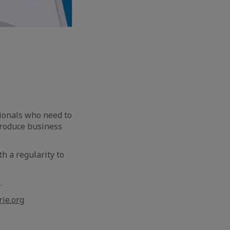
sionals who need to
produce business
th a regularity to
s.
rie.org