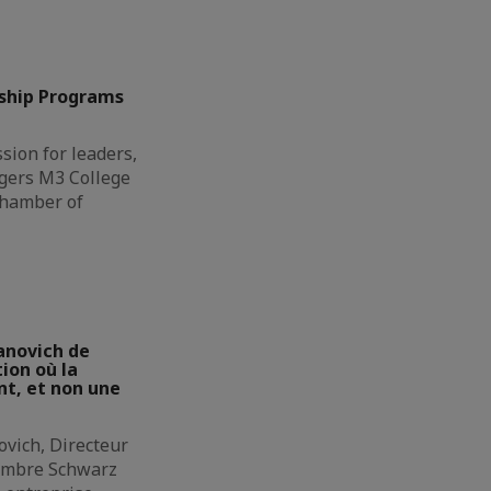
ship Programs
sion for leaders,
gers M3 College
Chamber of
anovich de
ion où la
t, et non une
ovich, Directeur
membre Schwarz