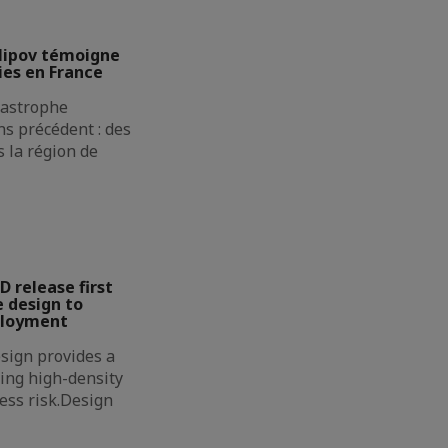
lipov témoigne
ies en France
atastrophe
s précédent : des
 la région de
D release first
 design to
ployment
sign provides a
ing high-density
less risk.Design