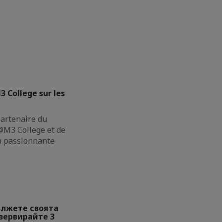
3 College sur les
partenaire du
M3 College et de
on passionnante
ължете своята
езервирайте 3