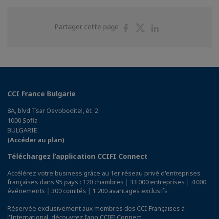
Partager
Partager
Partager
Partager cette page
sur
sur
sur
Facebook
Twitter
Linkedin
CCI France Bulgarie
8A, blvd Tsar Osvoboditel, ét. 2
1000 Sofia
BULGARIE
(Accéder au plan)
Téléchargez l’application CCIFI Connect
Accélérez votre business grâce au 1er réseau privé d'entreprises
françaises dans 95 pays : 120 chambres | 33 000 entreprises | 4 000
événements | 300 comités | 1 200 avantages exclusifs
Réservée exclusivement aux membres des CCI Françaises à
l'International,
découvrez l'app CCIFI Connect
.