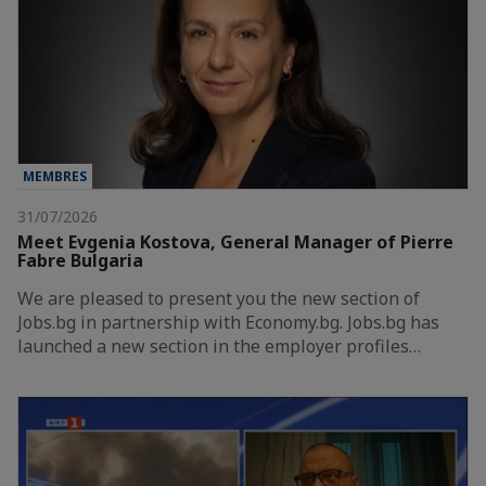
MEMBRES
31/07/2026
Meet Evgenia Kostova, General Manager of Pierre
Fabre Bulgaria
We are pleased to present you the new section of
Jobs.bg in partnership with Economy.bg. Jobs.bg has
launched a new section in the employer profiles…