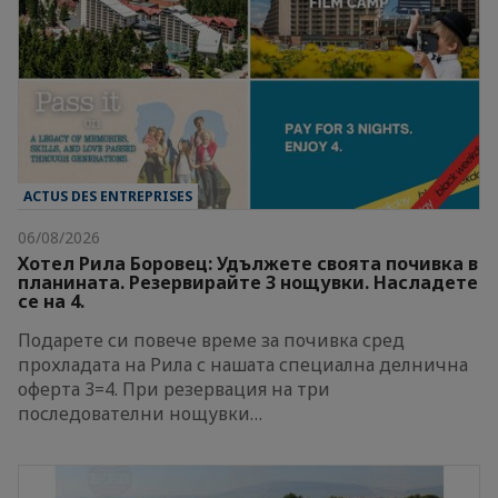
ACTUS DES ENTREPRISES
06/08/2026
Хотел Рила Боровец: Удължете своята почивка в
планината. Резервирайте 3 нощувки. Насладете
се на 4.
Подарете си повече време за почивка сред
прохладата на Рила с нашата специална делнична
оферта 3=4. При резервация на три
последователни нощувки…