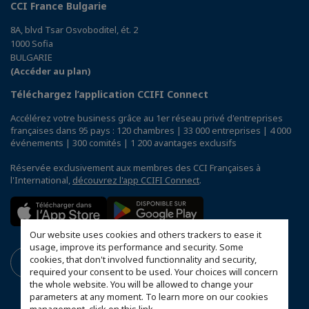
CCI France Bulgarie
8A, blvd Tsar Osvoboditel, ét. 2
1000 Sofia
BULGARIE
(Accéder au plan)
Téléchargez l’application CCIFI Connect
Accélérez votre business grâce au 1er réseau privé d'entreprises
françaises dans 95 pays : 120 chambres | 33 000 entreprises | 4 000
événements | 300 comités | 1 200 avantages exclusifs
Réservée exclusivement aux membres des CCI Françaises à
l'International,
découvrez l'app CCIFI Connect
.
Our website uses cookies and others trackers to ease it
usage, improve its performance and security. Some
cookies, that don't involved functionnality and security,
required your consent to be used. Your choices will concern
the whole website. You will be allowed to change your
parameters at any moment. To learn more on our cookies