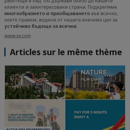
работещи в над 100 държави близо до нашите
клиенти и заинтересовани страни. Подкрепяме
многообразието и приобщаването
във всичко,
което правим, водени от нашата значима цел за
устойчиво бъдеще за всички
.
www.se.com
Articles sur le même thème
ACTUS DES ENTREPRISES