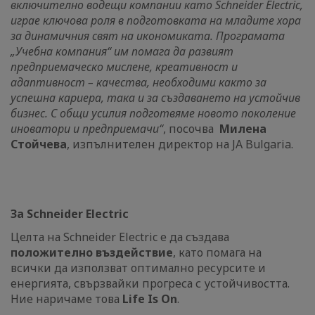
включително водещи компании като Schneider Electric,
играе ключова роля в подготовката на младите хора
за динамичния свят на икономиката. Програмата
„Учебна компания“ им помага да развият
предприемаческо мислене, креативност и
адаптивност – качества, необходими както за
успешна кариера, така и за създаването на устойчив
бизнес. С общи усилия подготвяме новото поколение
иноватори и предприемачи“
, посочва
Милена
Стойчева
, изпълнителен директор на JA Bulgaria.
За Schneider Electric
Целта на Schneider Electric е да създава
положително въздействие
, като помага на
всички да използват оптимално ресурсите и
енергията, свързвайки прогреса с устойчивостта.
Ние наричаме това
Life Is On
.