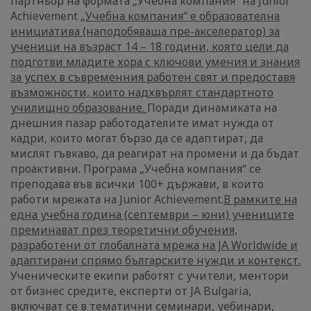
партньор на формата „Учебна компания“ на Junior
Achievement
„Учебна компания“ е образователна
инициатива (наподобяваща пре-акселератор) за
ученици на възраст 14 – 18 години, която цели да
подготви младите хора с ключови умения и знания
за успех в съвременния работен свят и предоставя
възможности, които надхвърлят стандартното
училищно образование.
Поради динамиката на
днешния пазар работодателите имат нужда от
кадри, които могат бързо да се адаптират, да
мислят гъвкаво, да реагират на промени и да бъдат
проактивни. Програма „Учебна компания“ се
преподава във всички 100+ държави, в които
работи мрежата на Junior Achievement.
В рамките на
една учебна година (септември – юни) учениците
преминават през теоретични обучения,
разработени от глобалната мрежа на JA Worldwide и
адаптирани спрямо българските нужди и контекст.
Ученическите екипи работят с учители, ментори
от бизнес средите, експерти от JA Bulgaria,
включват се в тематични семинари, уебинари,