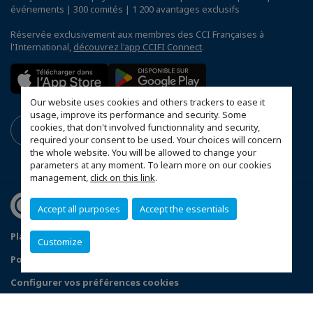
événements | 300 comités | 1 200 avantages exclusifs
Réservée exclusivement aux membres des CCI Françaises à
l'International,
découvrez l'app CCIFI Connect
.
Our website uses cookies and others trackers to ease it
usage, improve its performance and security. Some
cookies, that don't involved functionnality and security,
required your consent to be used. Your choices will concern
the whole website. You will be allowed to change your
parameters at any moment. To learn more on our cookies
management,
click on this link
.
Accept all purposes
Accept the essentials
Plan du site
Mentions légales
Customize
Politique de confidentialité
FAQ
Configurer vos préférences cookies
© 2026 CCI France Bulgarie