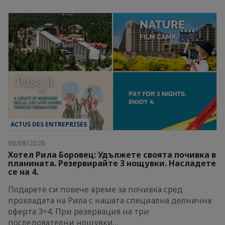
ACTUS DES ENTREPRISES
06/08/2026
Хотел Рила Боровец: Удължете своята почивка в
планината. Резервирайте 3 нощувки. Насладете
се на 4.
Подарете си повече време за почивка сред
прохладата на Рила с нашата специална делнична
оферта 3=4. При резервация на три
последователни нощувки…