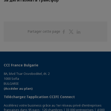
Partager
Partager
Partager
Partager cette page
sur
sur
sur
Facebook
Twitter
Linkedin
CCI France Bulgarie
8A, blvd Tsar Osvoboditel, ét. 2
1000 Sofia
BULGARIE
(Accéder au plan)
Téléchargez l’application CCIFI Connect
Accélérez votre business grâce au 1er réseau privé d'entreprises
françaises dans 95 pays : 120 chambres | 33 000 entreprises | 4 000