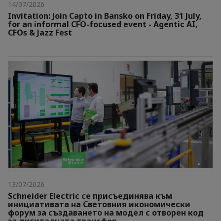
14/07/2026
Invitation: Join Capto in Bansko on Friday, 31 July,
for an informal CFO-focused event - Agentic AI,
CFOs & Jazz Fest
13/07/2026
Schneider Electric се присъединява към
инициативата на Световния икономически
форум за създаването на модел с отворен код
за дигиталната трансфор