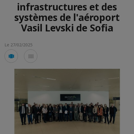
infrastructures et des
systèmes de l'aéroport
Vasil Levski de Sofia
Le 27/02/2025
Voir
Voir
en
en
mode
mode
carousel
mosaïque